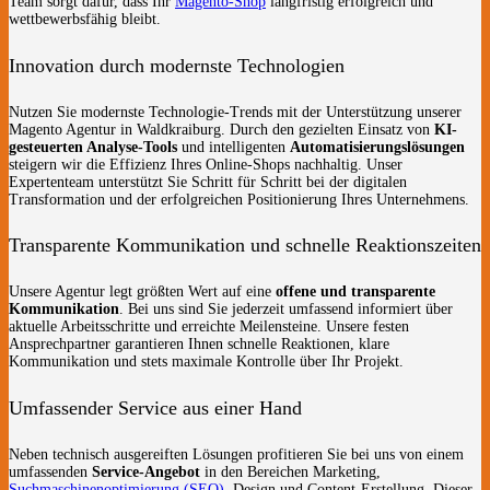
Team sorgt dafür, dass Ihr
Magento-Shop
langfristig erfolgreich und
wettbewerbsfähig bleibt.
Innovation durch modernste Technologien
Nutzen Sie modernste Technologie-Trends mit der Unterstützung unserer
Magento Agentur in Waldkraiburg. Durch den gezielten Einsatz von
KI-
gesteuerten Analyse-Tools
und intelligenten
Automatisierungslösungen
steigern wir die Effizienz Ihres Online-Shops nachhaltig. Unser
Expertenteam unterstützt Sie Schritt für Schritt bei der digitalen
Transformation und der erfolgreichen Positionierung Ihres Unternehmens.
Transparente Kommunikation und schnelle Reaktionszeiten
Unsere Agentur legt größten Wert auf eine
offene und transparente
Kommunikation
. Bei uns sind Sie jederzeit umfassend informiert über
aktuelle Arbeitsschritte und erreichte Meilensteine. Unsere festen
Ansprechpartner garantieren Ihnen schnelle Reaktionen, klare
Kommunikation und stets maximale Kontrolle über Ihr Projekt.
Umfassender Service aus einer Hand
Neben technisch ausgereiften Lösungen profitieren Sie bei uns von einem
umfassenden
Service-Angebot
in den Bereichen Marketing,
Suchmaschinenoptimierung (SEO)
, Design und Content-Erstellung. Dieser