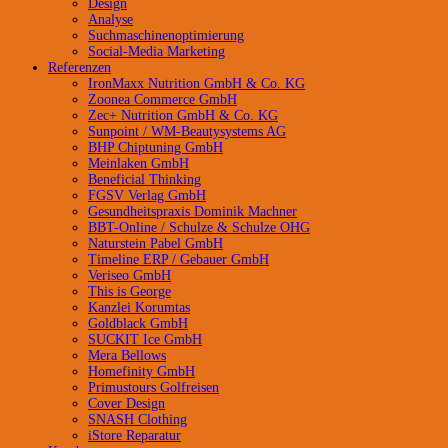
Design
Analyse
Suchmaschinenoptimierung
Social-Media Marketing
Referenzen
IronMaxx Nutrition GmbH & Co. KG
Zoonea Commerce GmbH
Zec+ Nutrition GmbH & Co. KG
Sunpoint / WM-Beautysystems AG
BHP Chiptuning GmbH
Meinlaken GmbH
Beneficial Thinking
FGSV Verlag GmbH
Gesundheitspraxis Dominik Machner
BBT-Online / Schulze & Schulze OHG
Naturstein Pabel GmbH
Timeline ERP / Gebauer GmbH
Veriseo GmbH
This is George
Kanzlei Korumtas
Goldblack GmbH
SUCKIT Ice GmbH
Mera Bellows
Homefinity GmbH
Primustours Golfreisen
Cover Design
SNASH Clothing
iStore Reparatur