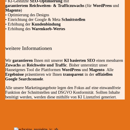
• KI-Gestützte
SEO-Optimierung
mit
garantiertem
Reichweiten- & Trafficzuwachs
(für
WordPress
und
Magento
)
• Optimierung des Designs
• Einrichtung der Google & Meta
Schnittstellen
• Erhöhung der
Kundenbindung
• Erhöhung des
Warenkorb-Wertes
weitere Informationen
Wir
garantieren
Ihnen mit unserer
KI basierten SEO
einen messbaren
Zuwachs
an
Reichweite und Traffic
. Bisher unterstützt unser
Hauseigenes Tool die Plattformen
WordPress
und
Magento
. Alle
Ergebnisse
präsentieren wir Ihnen
transparent
in der
offiziellen
Google Searchconsole
.
Alle unsere Marketingangebote legen den Fokus auf eine einwandfreie
Funktion der Schnittstellen und DSGVO Konformität. Sollten Inhalte
benötigt werden, werden diese mithilfe von KI Lizenzfrei generiert.