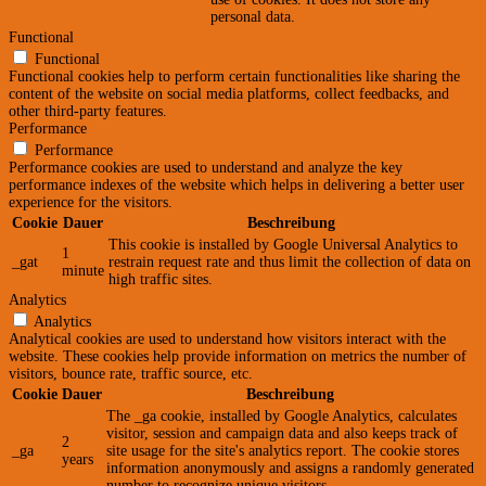
personal data.
Functional
Functional
Functional cookies help to perform certain functionalities like sharing the
content of the website on social media platforms, collect feedbacks, and
other third-party features.
Performance
Performance
Performance cookies are used to understand and analyze the key
performance indexes of the website which helps in delivering a better user
experience for the visitors.
Cookie
Dauer
Beschreibung
This cookie is installed by Google Universal Analytics to
1
_gat
restrain request rate and thus limit the collection of data on
minute
high traffic sites.
Analytics
Analytics
Analytical cookies are used to understand how visitors interact with the
website. These cookies help provide information on metrics the number of
visitors, bounce rate, traffic source, etc.
Cookie
Dauer
Beschreibung
The _ga cookie, installed by Google Analytics, calculates
visitor, session and campaign data and also keeps track of
2
_ga
site usage for the site's analytics report. The cookie stores
years
information anonymously and assigns a randomly generated
number to recognize unique visitors.