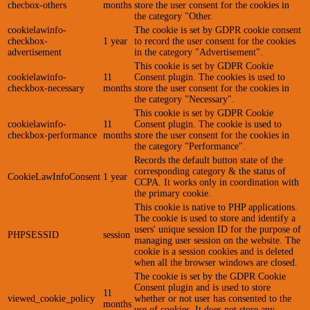
checbox-others
months
store the user consent for the cookies in
the category "Other.
cookielawinfo-
The cookie is set by GDPR cookie consent
checkbox-
1 year
to record the user consent for the cookies
advertisement
in the category "Advertisement".
This cookie is set by GDPR Cookie
cookielawinfo-
11
Consent plugin. The cookies is used to
checkbox-necessary
months
store the user consent for the cookies in
the category "Necessary".
This cookie is set by GDPR Cookie
cookielawinfo-
11
Consent plugin. The cookie is used to
checkbox-performance
months
store the user consent for the cookies in
the category "Performance".
Records the default button state of the
corresponding category & the status of
CookieLawInfoConsent
1 year
CCPA. It works only in coordination with
the primary cookie.
This cookie is native to PHP applications.
The cookie is used to store and identify a
users' unique session ID for the purpose of
PHPSESSID
session
managing user session on the website. The
cookie is a session cookies and is deleted
when all the browser windows are closed.
The cookie is set by the GDPR Cookie
Consent plugin and is used to store
11
viewed_cookie_policy
whether or not user has consented to the
months
use of cookies. It does not store any