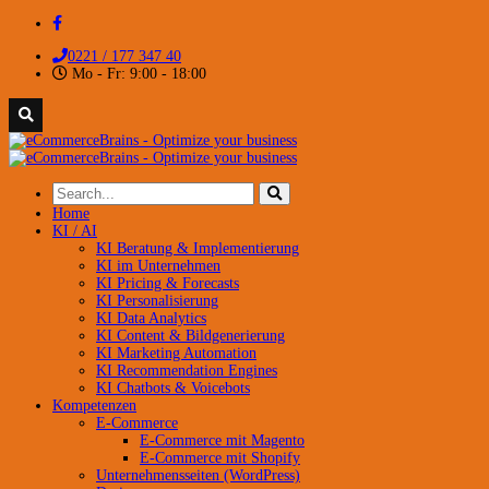
0221 / 177 347 40
Mo - Fr: 9:00 - 18:00
Home
KI / AI
KI Beratung & Implementierung
KI im Unternehmen
KI Pricing & Forecasts
KI Personalisierung
KI Data Analytics
KI Content & Bildgenerierung
KI Marketing Automation
KI Recommendation Engines
KI Chatbots & Voicebots
Kompetenzen
E-Commerce
E-Commerce mit Magento
E-Commerce mit Shopify
Unternehmensseiten (WordPress)