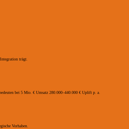
ntegration trägt.
bedeuten bei 5 Mio. € Umsatz 280.000–440.000 € Uplift p. a.
egische Vorhaben.