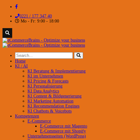
0221 / 177 347 40
Mo - Fr: 9:00 - 18:00
Home
KI / AI
KI Beratung & Implementierung
KI im Unternehmen
KI Pricing & Forecasts
KI Personalisierung
KI Data Analytics
KI Content & Bildgenerierung
KI Marketing Automation
KI Recommendation Engines
KI Chatbots & Voicebots
Kompetenzen
E-Commerce
E-Commerce mit Magento
E-Commerce mit Shopify
Unternehmensseiten (WordPress)