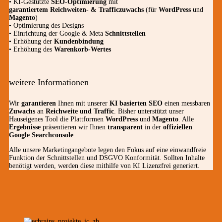
• KI-Gestützte
SEO-Optimierung
mit
garantiertem
Reichweiten- & Trafficzuwachs
(für
WordPress
und
Magento
)
• Optimierung des Designs
• Einrichtung der Google & Meta
Schnittstellen
• Erhöhung der
Kundenbindung
• Erhöhung des
Warenkorb-Wertes
weitere Informationen
Wir
garantieren
Ihnen mit unserer
KI basierten SEO
einen messbaren
Zuwachs
an
Reichweite und Traffic
. Bisher unterstützt unser
Hauseigenes Tool die Plattformen
WordPress
und
Magento
. Alle
Ergebnisse
präsentieren wir Ihnen
transparent
in der
offiziellen
Google Searchconsole
.
Alle unsere Marketingangebote legen den Fokus auf eine einwandfreie
Funktion der Schnittstellen und DSGVO Konformität. Sollten Inhalte
benötigt werden, werden diese mithilfe von KI Lizenzfrei generiert.