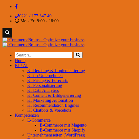
0221 / 177 347 40
Mo - Fr: 9:00 - 18:00
Home
KI / AI
KI Beratung & Implementierung
KI im Unternehmen
KI Pricing & Forecasts
KI Personalisierung
KI Data Analytics
KI Content & Bildgenerierung
KI Marketing Automation
KI Recommendation Engines
KI Chatbots & Voicebots
Kompetenzen
E-Commerce
E-Commerce mit Magento
E-Commerce mit Shopify
Unternehmensseiten (WordPress)