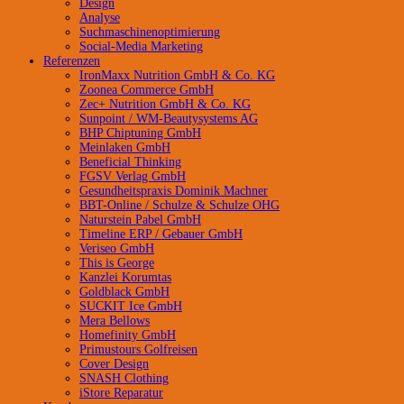
Design
Analyse
Suchmaschinenoptimierung
Social-Media Marketing
Referenzen
IronMaxx Nutrition GmbH & Co. KG
Zoonea Commerce GmbH
Zec+ Nutrition GmbH & Co. KG
Sunpoint / WM-Beautysystems AG
BHP Chiptuning GmbH
Meinlaken GmbH
Beneficial Thinking
FGSV Verlag GmbH
Gesundheitspraxis Dominik Machner
BBT-Online / Schulze & Schulze OHG
Naturstein Pabel GmbH
Timeline ERP / Gebauer GmbH
Veriseo GmbH
This is George
Kanzlei Korumtas
Goldblack GmbH
SUCKIT Ice GmbH
Mera Bellows
Homefinity GmbH
Primustours Golfreisen
Cover Design
SNASH Clothing
iStore Reparatur