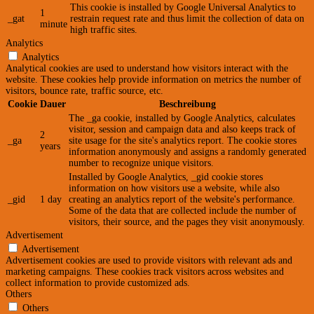
This cookie is installed by Google Universal Analytics to
1
_gat
restrain request rate and thus limit the collection of data on
minute
high traffic sites.
Analytics
Analytics
Analytical cookies are used to understand how visitors interact with the
website. These cookies help provide information on metrics the number of
visitors, bounce rate, traffic source, etc.
Cookie
Dauer
Beschreibung
The _ga cookie, installed by Google Analytics, calculates
visitor, session and campaign data and also keeps track of
2
_ga
site usage for the site's analytics report. The cookie stores
years
information anonymously and assigns a randomly generated
number to recognize unique visitors.
Installed by Google Analytics, _gid cookie stores
information on how visitors use a website, while also
_gid
1 day
creating an analytics report of the website's performance.
Some of the data that are collected include the number of
visitors, their source, and the pages they visit anonymously.
Advertisement
Advertisement
Advertisement cookies are used to provide visitors with relevant ads and
marketing campaigns. These cookies track visitors across websites and
collect information to provide customized ads.
Others
Others