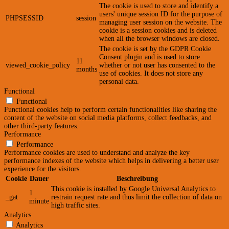
The cookie is used to store and identify a
users' unique session ID for the purpose of
PHPSESSID
session
managing user session on the website. The
cookie is a session cookies and is deleted
when all the browser windows are closed.
The cookie is set by the GDPR Cookie
Consent plugin and is used to store
11
viewed_cookie_policy
whether or not user has consented to the
months
use of cookies. It does not store any
personal data.
Functional
Functional
Functional cookies help to perform certain functionalities like sharing the
content of the website on social media platforms, collect feedbacks, and
other third-party features.
Performance
Performance
Performance cookies are used to understand and analyze the key
performance indexes of the website which helps in delivering a better user
experience for the visitors.
Cookie
Dauer
Beschreibung
This cookie is installed by Google Universal Analytics to
1
_gat
restrain request rate and thus limit the collection of data on
minute
high traffic sites.
Analytics
Analytics