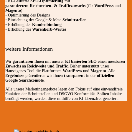
• KI-Gestützte
SEO-Optimierung
mit
garantiertem
Reichweiten- & Trafficzuwachs
(für
WordPress
und
Magento
)
• Optimierung des Designs
• Einrichtung der Google & Meta
Schnittstellen
• Erhöhung der
Kundenbindung
• Erhöhung des
Warenkorb-Wertes
weitere Informationen
Wir
garantieren
Ihnen mit unserer
KI basierten SEO
einen messbaren
Zuwachs
an
Reichweite und Traffic
. Bisher unterstützt unser
Hauseigenes Tool die Plattformen
WordPress
und
Magento
. Alle
Ergebnisse
präsentieren wir Ihnen
transparent
in der
offiziellen
Google Searchconsole
.
Alle unsere Marketingangebote legen den Fokus auf eine einwandfreie
Funktion der Schnittstellen und DSGVO Konformität. Sollten Inhalte
benötigt werden, werden diese mithilfe von KI Lizenzfrei generiert.