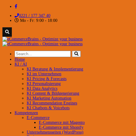
0221 / 177 347 40
Mo - Fr: 9:00 - 18:00
Home
KI / AI
KI Beratung & Implementierung
KI im Unternehmen
KI Pricing & Forecasts
KI Personalisierung
KI Data Analytics
KI Content & Bildgenerierung
KI Marketing Automation
KI Recommendation Engines
KI Chatbots & Voicebots
Kompetenzen
E-Commerce
E-Commerce mit Magento
E-Commerce mit Shopify
Unternehmensseiten (WordPress)