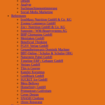
Design
Analyse
Suchmaschinenoptimierung
Social-Media Marketing
Referenzen
IronMaxx Nutrition GmbH & Co. KG
Zoonea Commerce GmbH
Zec+ Nutrition GmbH & Co. KG
Sunpoint / WM-Beautysystems AG
BHP Chiptuning GmbH
Meinlaken GmbH
Beneficial Thinking
FGSV Verlag GmbH
Gesundheitspraxis Dominik Machner
BBT-Online / Schulze & Schulze OHG
Naturstein Pabel GmbH
Timeline ERP / Gebauer GmbH
Veriseo GmbH
This is George
Kanzlei Korumtas
Goldblack GmbH
SUCKIT Ice GmbH
Mera Bellows
Homefinity GmbH
Primustours Golfreisen
Cover Design
SNASH Clothing
iStore Reparatur