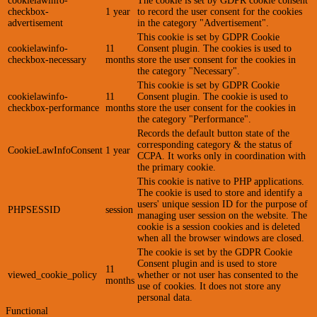
cookielawinfo-
The cookie is set by GDPR cookie consent
checkbox-
1 year
to record the user consent for the cookies
advertisement
in the category "Advertisement".
This cookie is set by GDPR Cookie
cookielawinfo-
11
Consent plugin. The cookies is used to
checkbox-necessary
months
store the user consent for the cookies in
the category "Necessary".
This cookie is set by GDPR Cookie
cookielawinfo-
11
Consent plugin. The cookie is used to
checkbox-performance
months
store the user consent for the cookies in
the category "Performance".
Records the default button state of the
corresponding category & the status of
CookieLawInfoConsent
1 year
CCPA. It works only in coordination with
the primary cookie.
This cookie is native to PHP applications.
The cookie is used to store and identify a
users' unique session ID for the purpose of
PHPSESSID
session
managing user session on the website. The
cookie is a session cookies and is deleted
when all the browser windows are closed.
The cookie is set by the GDPR Cookie
Consent plugin and is used to store
11
viewed_cookie_policy
whether or not user has consented to the
months
use of cookies. It does not store any
personal data.
Functional