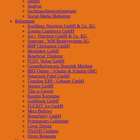
Design
Analyse
Suchmaschinenoptimierung
Social-Media Marketing
Referenzen
IronMaxx Nutrition GmbH & Co. KG
Zoonea Commerce GmbH
Zec+ Nutrition GmbH & Co. KG
Sunpoint / WM-Beautysystems AG
BHP Chiptuning GmbH
Meinlaken GmbH
Beneficial Thinking
FGSV Verlag GmbH
Gesundheitspraxis Dominik Machner
BBT-Online / Schulze & Schulze OHG
Naturstein Pabel GmbH
Timeline ERP / Gebauer GmbH
Veriseo GmbH
This is George
Kanzlei Korumtas
Goldblack GmbH
SUCKIT Ice GmbH
Mera Bellows
Homefinity GmbH
Primustours Golfreisen
Cover Design
SNASH Clothing
iStore Reparatur