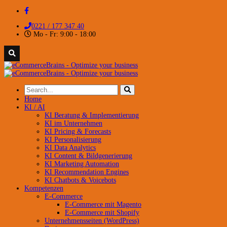
0221 / 177 347 40
Mo - Fr: 9:00 - 18:00
Home
KI / AI
KI Beratung & Implementierung
KI im Unternehmen
KI Pricing & Forecasts
KI Personalisierung
KI Data Analytics
KI Content & Bildgenerierung
KI Marketing Automation
KI Recommendation Engines
KI Chatbots & Voicebots
Kompetenzen
E-Commerce
E-Commerce mit Magento
E-Commerce mit Shopify
Unternehmensseiten (WordPress)