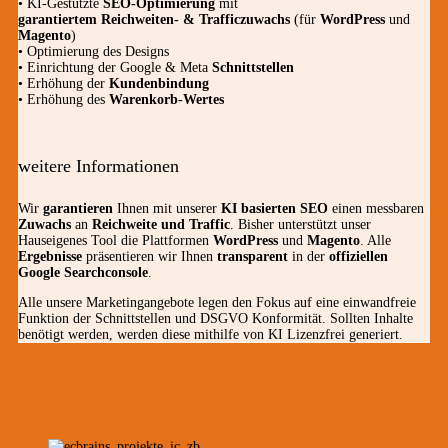
• KI-Gestützte
SEO-Optimierung
mit
garantiertem
Reichweiten- & Trafficzuwachs
(für
WordPress
und
Magento
)
• Optimierung des Designs
• Einrichtung der Google & Meta
Schnittstellen
• Erhöhung der
Kundenbindung
• Erhöhung des
Warenkorb-Wertes
weitere Informationen
Wir
garantieren
Ihnen mit unserer
KI basierten SEO
einen messbaren
Zuwachs
an
Reichweite und Traffic
. Bisher unterstützt unser
Hauseigenes Tool die Plattformen
WordPress
und
Magento
. Alle
Ergebnisse
präsentieren wir Ihnen
transparent
in der
offiziellen
Google Searchconsole
.
Alle unsere Marketingangebote legen den Fokus auf eine einwandfreie
Funktion der Schnittstellen und DSGVO Konformität. Sollten Inhalte
benötigt werden, werden diese mithilfe von KI Lizenzfrei generiert.