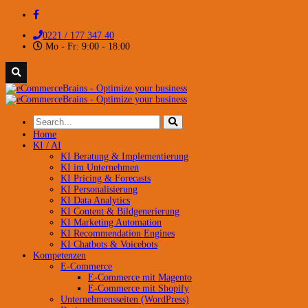
0221 / 177 347 40
Mo - Fr: 9:00 - 18:00
Home
KI / AI
KI Beratung & Implementierung
KI im Unternehmen
KI Pricing & Forecasts
KI Personalisierung
KI Data Analytics
KI Content & Bildgenerierung
KI Marketing Automation
KI Recommendation Engines
KI Chatbots & Voicebots
Kompetenzen
E-Commerce
E-Commerce mit Magento
E-Commerce mit Shopify
Unternehmensseiten (WordPress)