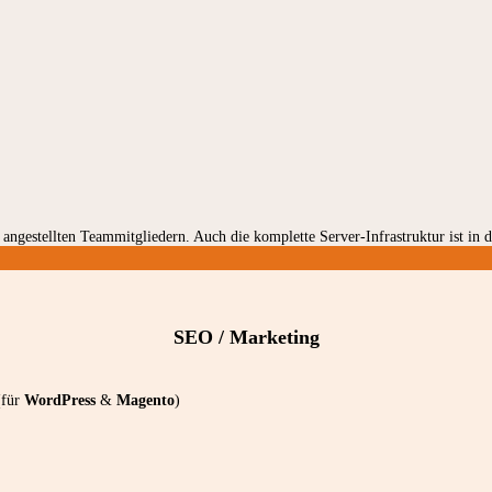
t angestellten Teammitgliedern. Auch die komplette Server-Infrastruktur ist in
SEO / Marketing
(für
WordPress
&
Magento
)