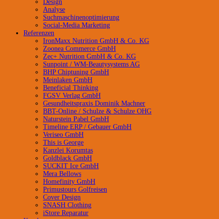
Design
Analyse
Suchmaschinenoptimierung
Social-Media Marketing
Referenzen
IronMaxx Nutrition GmbH & Co. KG
Zoonea Commerce GmbH
Zec+ Nutrition GmbH & Co. KG
Sunpoint / WM-Beautysystems AG
BHP Chiptuning GmbH
Meinlaken GmbH
Beneficial Thinking
FGSV Verlag GmbH
Gesundheitspraxis Dominik Machner
BBT-Online / Schulze & Schulze OHG
Naturstein Pabel GmbH
Timeline ERP / Gebauer GmbH
Veriseo GmbH
This is George
Kanzlei Korumtas
Goldblack GmbH
SUCKIT Ice GmbH
Mera Bellows
Homefinity GmbH
Primustours Golfreisen
Cover Design
SNASH Clothing
iStore Reparatur