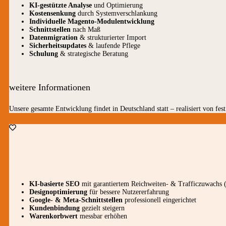
KI-gestützte Analyse
und Optimierung
Kostensenkung
durch Systemverschlankung
Individuelle Magento-Modulentwicklung
Schnittstellen
nach Maß
Datenmigration
& strukturierter Import
Sicherheitsupdates
& laufende Pflege
Schulung
& strategische Beratung
weitere Informationen
Unsere gesamte Entwicklung findet in Deutschland statt – realisiert von fes
KI-basierte SEO
mit garantiertem Reichweiten- & Trafficzuwachs 
Designoptimierung
für bessere Nutzererfahrung
Google- & Meta-Schnittstellen
professionell eingerichtet
Kundenbindung
gezielt steigern
Warenkorbwert
messbar erhöhen