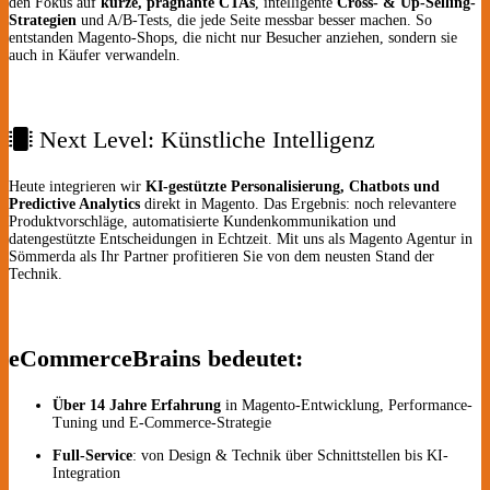
den Fokus auf
kurze, prägnante CTAs
, intelligente
Cross- & Up-Selling-
Strategien
und A/B-Tests, die jede Seite messbar besser machen. So
entstanden Magento-Shops, die nicht nur Besucher anziehen, sondern sie
auch in Käufer verwandeln.
Next Level: Künstliche Intelligenz
Heute integrieren wir
KI-gestützte Personalisierung, Chatbots und
Predictive Analytics
direkt in Magento. Das Ergebnis: noch relevantere
Produkt­vorschläge, automatisierte Kunden­kommunikation und
datengestützte Entscheidungen in Echtzeit. Mit uns als Magento Agentur in
Sömmerda als Ihr Partner profitieren Sie von dem neusten Stand der
Technik.
eCommerceBrains bedeutet:
Über 14 Jahre Erfahrung
in Magento-Entwicklung, Performance-
Tuning und E-Commerce-Strategie
Full-Service
: von Design & Technik über Schnittstellen bis KI-
Integration