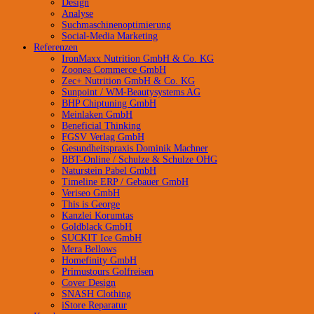
Design
Analyse
Suchmaschinenoptimierung
Social-Media Marketing
Referenzen
IronMaxx Nutrition GmbH & Co. KG
Zoonea Commerce GmbH
Zec+ Nutrition GmbH & Co. KG
Sunpoint / WM-Beautysystems AG
BHP Chiptuning GmbH
Meinlaken GmbH
Beneficial Thinking
FGSV Verlag GmbH
Gesundheitspraxis Dominik Machner
BBT-Online / Schulze & Schulze OHG
Naturstein Pabel GmbH
Timeline ERP / Gebauer GmbH
Veriseo GmbH
This is George
Kanzlei Korumtas
Goldblack GmbH
SUCKIT Ice GmbH
Mera Bellows
Homefinity GmbH
Primustours Golfreisen
Cover Design
SNASH Clothing
iStore Reparatur