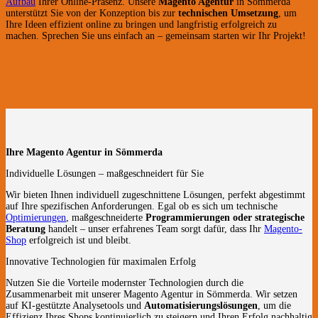
Aufbau
Ihrer Online-Präsenz. Unsere
Magento Agentur
in Sömmerda
unterstützt Sie von der Konzeption bis zur
technischen Umsetzung
, um
Ihre Ideen effizient online zu bringen und langfristig erfolgreich zu
machen. Sprechen Sie uns einfach an – gemeinsam starten wir Ihr Projekt!
Ihre Magento Agentur in Sömmerda
Individuelle Lösungen – maßgeschneidert für Sie
Wir bieten Ihnen individuell zugeschnittene Lösungen, perfekt abgestimmt
auf Ihre spezifischen Anforderungen. Egal ob es sich um technische
Optimierungen
, maßgeschneiderte
Programmierungen oder strategische
Beratung
handelt – unser erfahrenes Team sorgt dafür, dass Ihr
Magento-
Shop
erfolgreich ist und bleibt.
Innovative Technologien für maximalen Erfolg
Nutzen Sie die Vorteile modernster Technologien durch die
Zusammenarbeit mit unserer Magento Agentur in Sömmerda. Wir setzen
auf KI-gestützte Analysetools und
Automatisierungslösungen
, um die
Effizienz Ihres Shops kontinuierlich zu steigern und Ihren Erfolg nachhaltig