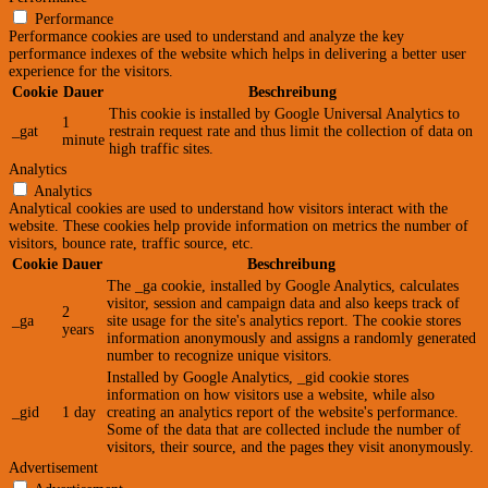
Performance
Performance cookies are used to understand and analyze the key
performance indexes of the website which helps in delivering a better user
experience for the visitors.
Cookie
Dauer
Beschreibung
This cookie is installed by Google Universal Analytics to
1
_gat
restrain request rate and thus limit the collection of data on
minute
high traffic sites.
Analytics
Analytics
Analytical cookies are used to understand how visitors interact with the
website. These cookies help provide information on metrics the number of
visitors, bounce rate, traffic source, etc.
Cookie
Dauer
Beschreibung
The _ga cookie, installed by Google Analytics, calculates
visitor, session and campaign data and also keeps track of
2
_ga
site usage for the site's analytics report. The cookie stores
years
information anonymously and assigns a randomly generated
number to recognize unique visitors.
Installed by Google Analytics, _gid cookie stores
information on how visitors use a website, while also
_gid
1 day
creating an analytics report of the website's performance.
Some of the data that are collected include the number of
visitors, their source, and the pages they visit anonymously.
Advertisement