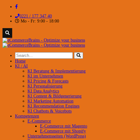
0221 / 177 347 40
Mo - Fr: 9:00 - 18:00
Home
KI / AI
KI Beratung & Implementierung
KI im Unternehmen
KI Pricing & Forecasts
KI Personalisierung
KI Data Analytics
KI Content & Bildgenerierung
KI Marketing Automation
KI Recommendation Engines
KI Chatbots & Voicebots
Kompetenzen
E-Commerce
E-Commerce mit Magento
E-Commerce mit Shopify
Unternehmensseiten (WordPress)