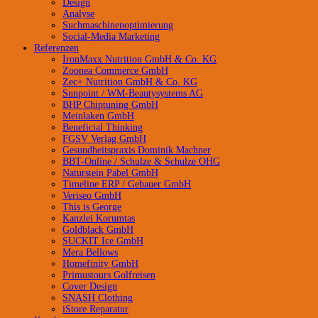
Design
Analyse
Suchmaschinenoptimierung
Social-Media Marketing
Referenzen
IronMaxx Nutrition GmbH & Co. KG
Zoonea Commerce GmbH
Zec+ Nutrition GmbH & Co. KG
Sunpoint / WM-Beautysystems AG
BHP Chiptuning GmbH
Meinlaken GmbH
Beneficial Thinking
FGSV Verlag GmbH
Gesundheitspraxis Dominik Machner
BBT-Online / Schulze & Schulze OHG
Naturstein Pabel GmbH
Timeline ERP / Gebauer GmbH
Veriseo GmbH
This is George
Kanzlei Korumtas
Goldblack GmbH
SUCKIT Ice GmbH
Mera Bellows
Homefinity GmbH
Primustours Golfreisen
Cover Design
SNASH Clothing
iStore Reparatur