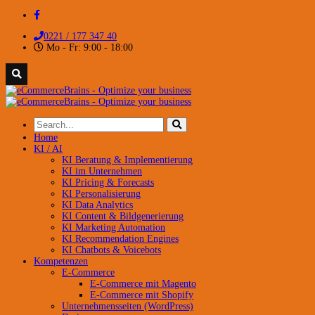
0221 / 177 347 40
Mo - Fr: 9:00 - 18:00
Home
KI / AI
KI Beratung & Implementierung
KI im Unternehmen
KI Pricing & Forecasts
KI Personalisierung
KI Data Analytics
KI Content & Bildgenerierung
KI Marketing Automation
KI Recommendation Engines
KI Chatbots & Voicebots
Kompetenzen
E-Commerce
E-Commerce mit Magento
E-Commerce mit Shopify
Unternehmensseiten (WordPress)