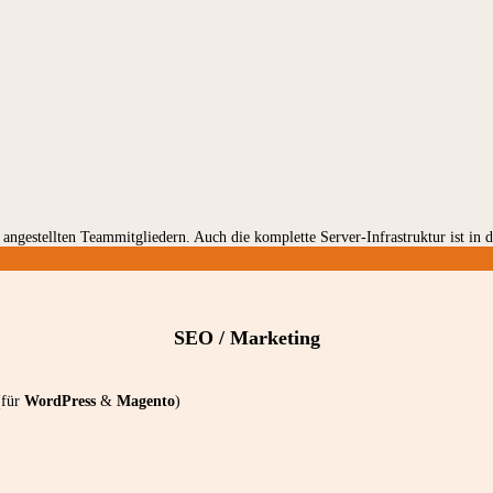
t angestellten Teammitgliedern. Auch die komplette Server-Infrastruktur ist in
SEO / Marketing
(für
WordPress
&
Magento
)