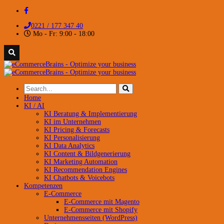
0221 / 177 347 40
Mo - Fr: 9:00 - 18:00
Home
KI / AI
KI Beratung & Implementierung
KI im Unternehmen
KI Pricing & Forecasts
KI Personalisierung
KI Data Analytics
KI Content & Bildgenerierung
KI Marketing Automation
KI Recommendation Engines
KI Chatbots & Voicebots
Kompetenzen
E-Commerce
E-Commerce mit Magento
E-Commerce mit Shopify
Unternehmensseiten (WordPress)