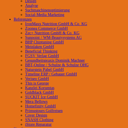
Design
Analyse
Suchmaschinenoptimierung
Social-Media Marketing
Referenzen
IronMaxx Nutrition GmbH & Co. KG
Zoonea Commerce GmbH
Zec+ Nutrition GmbH & Co. KG
Sunpoint / WM-Beautysystems AG
BHP Chiptuning GmbH
Meinlaken GmbH
Beneficial Thinking
FGSV Verlag GmbH
Gesundheitspraxis Dominik Machner
BBT-Online / Schulze & Schulze OHG
Naturstein Pabel GmbH
Timeline ERP / Gebauer GmbH
Veriseo GmbH
This is George
Kanzlei Korumtas
Goldblack GmbH
SUCKIT Ice GmbH
Mera Bellows
Homefinity GmbH
Primustours Golfreisen
Cover Design
SNASH Clothing
iStore Reparatur