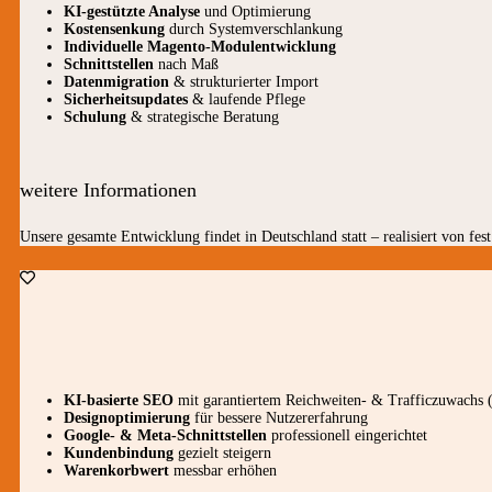
KI-gestützte Analyse
und Optimierung
Kostensenkung
durch Systemverschlankung
Individuelle Magento-Modulentwicklung
Schnittstellen
nach Maß
Datenmigration
& strukturierter Import
Sicherheitsupdates
& laufende Pflege
Schulung
& strategische Beratung
weitere Informationen
Unsere gesamte Entwicklung findet in Deutschland statt – realisiert von fes
KI-basierte SEO
mit garantiertem Reichweiten- & Trafficzuwachs 
Designoptimierung
für bessere Nutzererfahrung
Google- & Meta-Schnittstellen
professionell eingerichtet
Kundenbindung
gezielt steigern
Warenkorbwert
messbar erhöhen