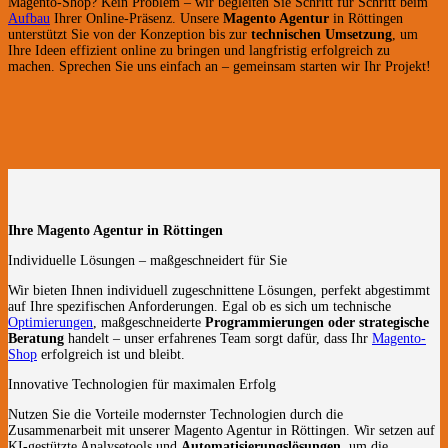
Magento-Shop? Kein Problem – wir begleiten Sie Schritt für Schritt beim
Aufbau
Ihrer Online-Präsenz. Unsere
Magento Agentur
in Röttingen
unterstützt Sie von der Konzeption bis zur
technischen Umsetzung
, um
Ihre Ideen effizient online zu bringen und langfristig erfolgreich zu
machen. Sprechen Sie uns einfach an – gemeinsam starten wir Ihr Projekt!
Ihre Magento Agentur in Röttingen
Individuelle Lösungen – maßgeschneidert für Sie
Wir bieten Ihnen individuell zugeschnittene Lösungen, perfekt abgestimmt
auf Ihre spezifischen Anforderungen. Egal ob es sich um technische
Optimierungen
, maßgeschneiderte
Programmierungen oder strategische
Beratung
handelt – unser erfahrenes Team sorgt dafür, dass Ihr
Magento-
Shop
erfolgreich ist und bleibt.
Innovative Technologien für maximalen Erfolg
Nutzen Sie die Vorteile modernster Technologien durch die
Zusammenarbeit mit unserer Magento Agentur in Röttingen. Wir setzen auf
KI-gestützte Analysetools und
Automatisierungslösungen
, um die