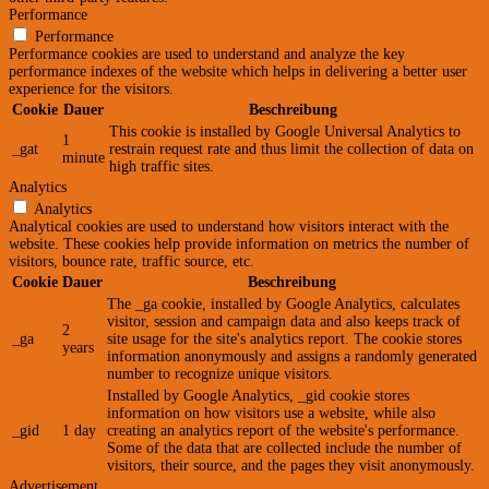
Performance
Performance
Performance cookies are used to understand and analyze the key
performance indexes of the website which helps in delivering a better user
experience for the visitors.
Cookie
Dauer
Beschreibung
This cookie is installed by Google Universal Analytics to
1
_gat
restrain request rate and thus limit the collection of data on
minute
high traffic sites.
Analytics
Analytics
Analytical cookies are used to understand how visitors interact with the
website. These cookies help provide information on metrics the number of
visitors, bounce rate, traffic source, etc.
Cookie
Dauer
Beschreibung
The _ga cookie, installed by Google Analytics, calculates
visitor, session and campaign data and also keeps track of
2
_ga
site usage for the site's analytics report. The cookie stores
years
information anonymously and assigns a randomly generated
number to recognize unique visitors.
Installed by Google Analytics, _gid cookie stores
information on how visitors use a website, while also
_gid
1 day
creating an analytics report of the website's performance.
Some of the data that are collected include the number of
visitors, their source, and the pages they visit anonymously.
Advertisement