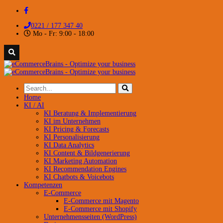
0221 / 177 347 40
Mo - Fr: 9:00 - 18:00
Home
KI / AI
KI Beratung & Implementierung
KI im Unternehmen
KI Pricing & Forecasts
KI Personalisierung
KI Data Analytics
KI Content & Bildgenerierung
KI Marketing Automation
KI Recommendation Engines
KI Chatbots & Voicebots
Kompetenzen
E-Commerce
E-Commerce mit Magento
E-Commerce mit Shopify
Unternehmensseiten (WordPress)