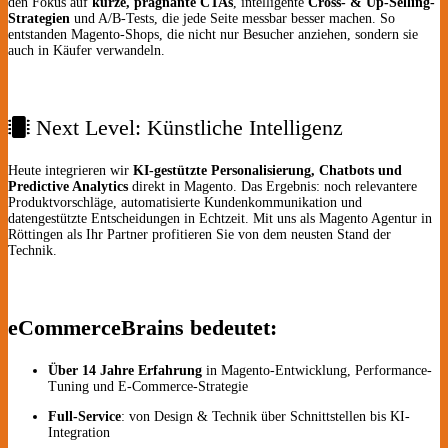
den Fokus auf
kurze, prägnante CTAs
, intelligente
Cross- & Up-Selling-
Strategien
und A/B-Tests, die jede Seite messbar besser machen. So
entstanden Magento-Shops, die nicht nur Besucher anziehen, sondern sie
auch in Käufer verwandeln.
Next Level: Künstliche Intelligenz
Heute integrieren wir
KI-gestützte Personalisierung, Chatbots und
Predictive Analytics
direkt in Magento. Das Ergebnis: noch relevantere
Produkt­vorschläge, automatisierte Kunden­kommunikation und
datengestützte Entscheidungen in Echtzeit. Mit uns als Magento Agentur in
Röttingen als Ihr Partner profitieren Sie von dem neusten Stand der
Technik.
eCommerceBrains bedeutet:
Über 14 Jahre Erfahrung
in Magento-Entwicklung, Performance-
Tuning und E-Commerce-Strategie
Full-Service
: von Design & Technik über Schnittstellen bis KI-
Integration