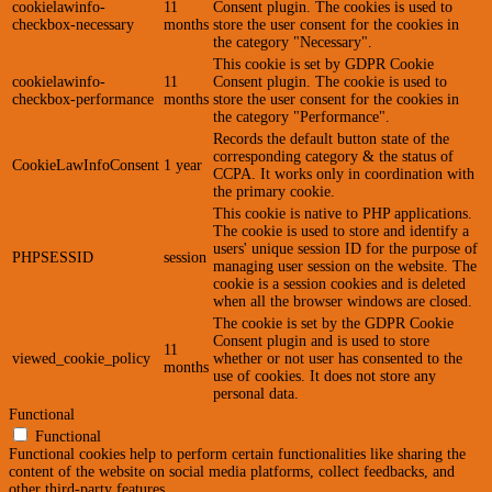
cookielawinfo-
11
Consent plugin. The cookies is used to
checkbox-necessary
months
store the user consent for the cookies in
the category "Necessary".
This cookie is set by GDPR Cookie
cookielawinfo-
11
Consent plugin. The cookie is used to
checkbox-performance
months
store the user consent for the cookies in
the category "Performance".
Records the default button state of the
corresponding category & the status of
CookieLawInfoConsent
1 year
CCPA. It works only in coordination with
the primary cookie.
This cookie is native to PHP applications.
The cookie is used to store and identify a
users' unique session ID for the purpose of
PHPSESSID
session
managing user session on the website. The
cookie is a session cookies and is deleted
when all the browser windows are closed.
The cookie is set by the GDPR Cookie
Consent plugin and is used to store
11
viewed_cookie_policy
whether or not user has consented to the
months
use of cookies. It does not store any
personal data.
Functional
Functional
Functional cookies help to perform certain functionalities like sharing the
content of the website on social media platforms, collect feedbacks, and
other third-party features.