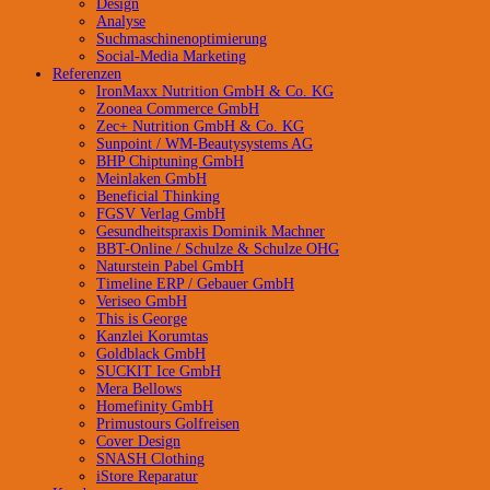
Design
Analyse
Suchmaschinenoptimierung
Social-Media Marketing
Referenzen
IronMaxx Nutrition GmbH & Co. KG
Zoonea Commerce GmbH
Zec+ Nutrition GmbH & Co. KG
Sunpoint / WM-Beautysystems AG
BHP Chiptuning GmbH
Meinlaken GmbH
Beneficial Thinking
FGSV Verlag GmbH
Gesundheitspraxis Dominik Machner
BBT-Online / Schulze & Schulze OHG
Naturstein Pabel GmbH
Timeline ERP / Gebauer GmbH
Veriseo GmbH
This is George
Kanzlei Korumtas
Goldblack GmbH
SUCKIT Ice GmbH
Mera Bellows
Homefinity GmbH
Primustours Golfreisen
Cover Design
SNASH Clothing
iStore Reparatur