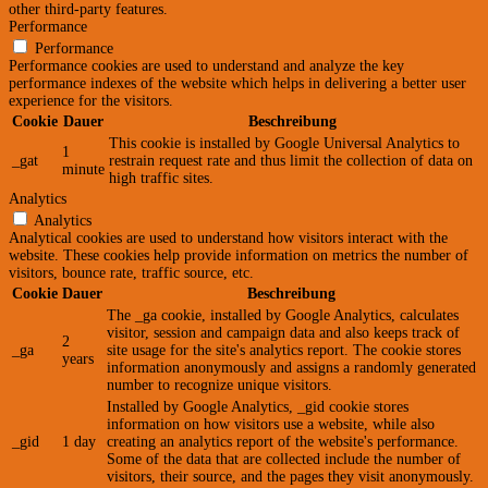
other third-party features.
Performance
Performance
Performance cookies are used to understand and analyze the key
performance indexes of the website which helps in delivering a better user
experience for the visitors.
Cookie
Dauer
Beschreibung
This cookie is installed by Google Universal Analytics to
1
_gat
restrain request rate and thus limit the collection of data on
minute
high traffic sites.
Analytics
Analytics
Analytical cookies are used to understand how visitors interact with the
website. These cookies help provide information on metrics the number of
visitors, bounce rate, traffic source, etc.
Cookie
Dauer
Beschreibung
The _ga cookie, installed by Google Analytics, calculates
visitor, session and campaign data and also keeps track of
2
_ga
site usage for the site's analytics report. The cookie stores
years
information anonymously and assigns a randomly generated
number to recognize unique visitors.
Installed by Google Analytics, _gid cookie stores
information on how visitors use a website, while also
_gid
1 day
creating an analytics report of the website's performance.
Some of the data that are collected include the number of
visitors, their source, and the pages they visit anonymously.