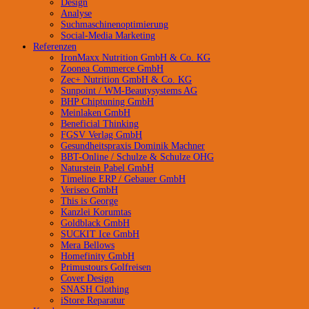
Design
Analyse
Suchmaschinenoptimierung
Social-Media Marketing
Referenzen
IronMaxx Nutrition GmbH & Co. KG
Zoonea Commerce GmbH
Zec+ Nutrition GmbH & Co. KG
Sunpoint / WM-Beautysystems AG
BHP Chiptuning GmbH
Meinlaken GmbH
Beneficial Thinking
FGSV Verlag GmbH
Gesundheitspraxis Dominik Machner
BBT-Online / Schulze & Schulze OHG
Naturstein Pabel GmbH
Timeline ERP / Gebauer GmbH
Veriseo GmbH
This is George
Kanzlei Korumtas
Goldblack GmbH
SUCKIT Ice GmbH
Mera Bellows
Homefinity GmbH
Primustours Golfreisen
Cover Design
SNASH Clothing
iStore Reparatur