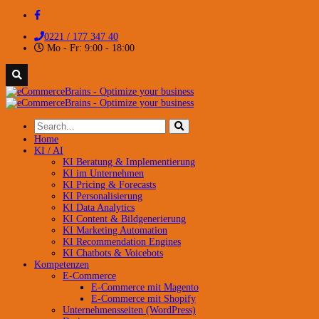
0221 / 177 347 40
Mo - Fr: 9:00 - 18:00
Home
KI / AI
KI Beratung & Implementierung
KI im Unternehmen
KI Pricing & Forecasts
KI Personalisierung
KI Data Analytics
KI Content & Bildgenerierung
KI Marketing Automation
KI Recommendation Engines
KI Chatbots & Voicebots
Kompetenzen
E-Commerce
E-Commerce mit Magento
E-Commerce mit Shopify
Unternehmensseiten (WordPress)