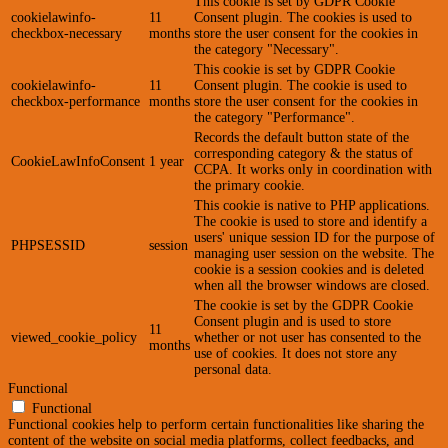
This cookie is set by GDPR Cookie
cookielawinfo-
11
Consent plugin. The cookies is used to
checkbox-necessary
months
store the user consent for the cookies in
the category "Necessary".
This cookie is set by GDPR Cookie
cookielawinfo-
11
Consent plugin. The cookie is used to
checkbox-performance
months
store the user consent for the cookies in
the category "Performance".
Records the default button state of the
corresponding category & the status of
CookieLawInfoConsent
1 year
CCPA. It works only in coordination with
the primary cookie.
This cookie is native to PHP applications.
The cookie is used to store and identify a
users' unique session ID for the purpose of
PHPSESSID
session
managing user session on the website. The
cookie is a session cookies and is deleted
when all the browser windows are closed.
The cookie is set by the GDPR Cookie
Consent plugin and is used to store
11
viewed_cookie_policy
whether or not user has consented to the
months
use of cookies. It does not store any
personal data.
Functional
Functional
Functional cookies help to perform certain functionalities like sharing the
content of the website on social media platforms, collect feedbacks, and