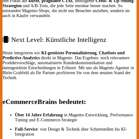
den Fokus auf
kurze, prägnante CTAs
, intelligente
Cross- & Up-Selling-
Strategien
und A/B-Tests, die jede Seite messbar besser machen. So
entstanden Magento-Shops, die nicht nur Besucher anziehen, sondern sie
auch in Käufer verwandeln.
Next Level: Künstliche Intelligenz
Heute integrieren wir
KI-gestützte Personalisierung, Chatbots und
Predictive Analytics
direkt in Magento. Das Ergebnis: noch relevantere
Produkt­vorschläge, automatisierte Kunden­kommunikation und
datengestützte Entscheidungen in Echtzeit. Mit uns als Magento Agentur in
Rhön-Grabfeld als Ihr Partner profitieren Sie von dem neusten Stand der
Technik.
eCommerceBrains bedeutet:
Über 14 Jahre Erfahrung
in Magento-Entwicklung, Performance-
Tuning und E-Commerce-Strategie
Full-Service
: von Design & Technik über Schnittstellen bis KI-
Integration