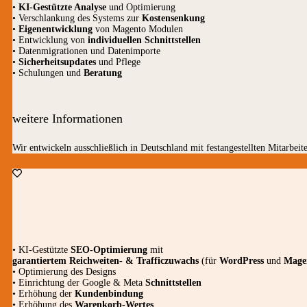
•
KI-Gestützte Analyse
und Optimierung
• Verschlankung des Systems zur
Kostensenkung
•
Eigenentwicklung
von Magento Modulen
• Entwicklung von
individuellen Schnittstellen
• Datenmigrationen und Datenimporte
•
Sicherheitsupdates
und Pflege
• Schulungen und
Beratung
weitere Informationen
Wir entwickeln ausschließlich in Deutschland mit festangestellten Mitarbeite
• KI-Gestützte
SEO-Optimierung
mit
garantiertem
Reichweiten- & Trafficzuwachs
(für
WordPress
und
Mage
• Optimierung des Designs
• Einrichtung der Google & Meta
Schnittstellen
• Erhöhung der
Kundenbindung
• Erhöhung des
Warenkorb-Wertes