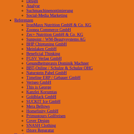
Design
Analyse
Suchmaschinenoptimierung
Social-Media Marketing
Referenzen
IronMaxx Nutrition GmbH & Co. KG
Zoonea Commerce GmbH
Zec+ Nutrition GmbH & Co. KG
Sunpoint / WM-Beautysystems AG
BHP Chiptuning GmbH
Meinlaken GmbH
Beneficial Thinking
FGSV Verlag GmbH
Gesundheitspraxis Dominik Machner
BBT-Online / Schulze & Schulze OHG
Naturstein Pabel GmbH
Timeline ERP / Gebauer GmbH
Veriseo GmbH
This is George
Kanzlei Korumtas
Goldblack GmbH
SUCKIT Ice GmbH
Mera Bellows
Homefinity GmbH
Primustours Golfreisen
Cover Design
SNASH Clothing
iStore Reparatur