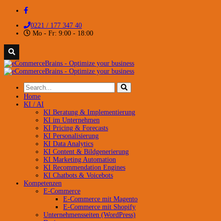
0221 / 177 347 40
Mo - Fr: 9:00 - 18:00
Home
KI / AI
KI Beratung & Implementierung
KI im Unternehmen
KI Pricing & Forecasts
KI Personalisierung
KI Data Analytics
KI Content & Bildgenerierung
KI Marketing Automation
KI Recommendation Engines
KI Chatbots & Voicebots
Kompetenzen
E-Commerce
E-Commerce mit Magento
E-Commerce mit Shopify
Unternehmensseiten (WordPress)