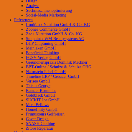
Design
Analyse
Suchmaschinenoptimierung
Social-Media Marketing
Referenzen
IronMaxx Nutrition GmbH & Co. KG
Zoonea Commerce GmbH
Zec+ Nutrition GmbH & Co. KG
Sunpoint / WM-Beautysystems AG
BHP Chiptuning GmbH
Meinlaken GmbH
Beneficial Thinking
FGSV Verlag GmbH
Gesundheitspraxis Dominik Machner
BBT-Online / Schulze & Schulze OHG
Naturstein Pabel GmbH
Timeline ERP / Gebauer GmbH
Veriseo GmbH
This is George
Kanzlei Korumtas
Goldblack GmbH
SUCKIT Ice GmbH
Mera Bellows
Homefinity GmbH
Primustours Golfreisen
Cover Design
SNASH Clothing
iStore Reparatur