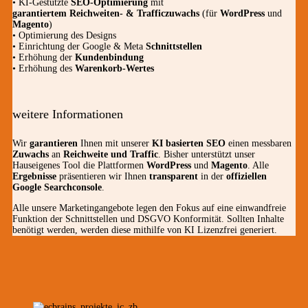
• KI-Gestützte
SEO-Optimierung
mit
garantiertem
Reichweiten- & Trafficzuwachs
(für
WordPress
und
Magento
)
• Optimierung des Designs
• Einrichtung der Google & Meta
Schnittstellen
• Erhöhung der
Kundenbindung
• Erhöhung des
Warenkorb-Wertes
weitere Informationen
Wir
garantieren
Ihnen mit unserer
KI basierten SEO
einen messbaren
Zuwachs
an
Reichweite und Traffic
. Bisher unterstützt unser
Hauseigenes Tool die Plattformen
WordPress
und
Magento
. Alle
Ergebnisse
präsentieren wir Ihnen
transparent
in der
offiziellen
Google Searchconsole
.
Alle unsere Marketingangebote legen den Fokus auf eine einwandfreie
Funktion der Schnittstellen und DSGVO Konformität. Sollten Inhalte
benötigt werden, werden diese mithilfe von KI Lizenzfrei generiert.