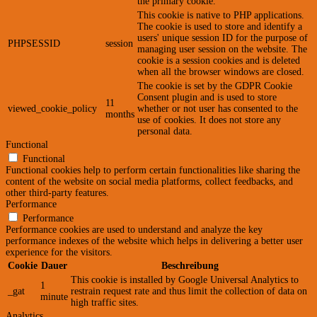
the primary cookie.
This cookie is native to PHP applications.
The cookie is used to store and identify a
users' unique session ID for the purpose of
PHPSESSID
session
managing user session on the website. The
cookie is a session cookies and is deleted
when all the browser windows are closed.
The cookie is set by the GDPR Cookie
Consent plugin and is used to store
11
viewed_cookie_policy
whether or not user has consented to the
months
use of cookies. It does not store any
personal data.
Functional
Functional
Functional cookies help to perform certain functionalities like sharing the
content of the website on social media platforms, collect feedbacks, and
other third-party features.
Performance
Performance
Performance cookies are used to understand and analyze the key
performance indexes of the website which helps in delivering a better user
experience for the visitors.
Cookie
Dauer
Beschreibung
This cookie is installed by Google Universal Analytics to
1
_gat
restrain request rate and thus limit the collection of data on
minute
high traffic sites.
Analytics