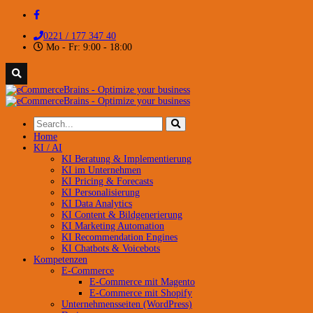
0221 / 177 347 40
Mo - Fr: 9:00 - 18:00
Home
KI / AI
KI Beratung & Implementierung
KI im Unternehmen
KI Pricing & Forecasts
KI Personalisierung
KI Data Analytics
KI Content & Bildgenerierung
KI Marketing Automation
KI Recommendation Engines
KI Chatbots & Voicebots
Kompetenzen
E-Commerce
E-Commerce mit Magento
E-Commerce mit Shopify
Unternehmensseiten (WordPress)