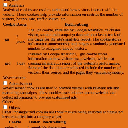
Analytics
Analytical cookies are used to understand how visitors interact with the
website. These cookies help provide information on metrics the number of
visitors, bounce rate, traffic source, etc.
Cookie
Dauer
Beschreibung
The _ga cookie, installed by Google Analytics, calculates
visitor, session and campaign data and also keeps track of
2
_ga
site usage for the site's analytics report. The cookie stores
years
information anonymously and assigns a randomly generated
number to recognize unique visitors.
Installed by Google Analytics, _gid cookie stores
information on how visitors use a website, while also
_gid
1 day
creating an analytics report of the website's performance.
Some of the data that are collected include the number of
visitors, their source, and the pages they visit anonymously.
Advertisement
Advertisement
Advertisement cookies are used to provide visitors with relevant ads and
marketing campaigns. These cookies track visitors across websites and
collect information to provide customized ads.
Others
Others
Other uncategorized cookies are those that are being analyzed and have not
been classified into a category as yet.
Cookie
Dauer
Beschreibung
_pelocale
1 month
No description