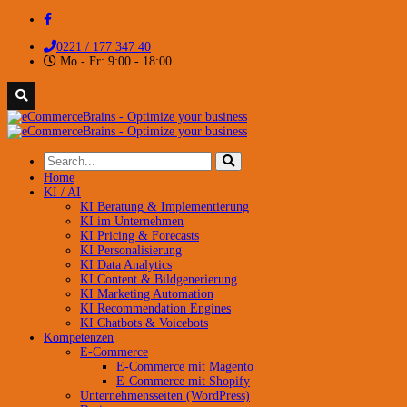
0221 / 177 347 40
Mo - Fr: 9:00 - 18:00
Home
KI / AI
KI Beratung & Implementierung
KI im Unternehmen
KI Pricing & Forecasts
KI Personalisierung
KI Data Analytics
KI Content & Bildgenerierung
KI Marketing Automation
KI Recommendation Engines
KI Chatbots & Voicebots
Kompetenzen
E-Commerce
E-Commerce mit Magento
E-Commerce mit Shopify
Unternehmensseiten (WordPress)