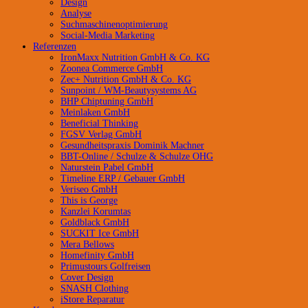
Design
Analyse
Suchmaschinenoptimierung
Social-Media Marketing
Referenzen
IronMaxx Nutrition GmbH & Co. KG
Zoonea Commerce GmbH
Zec+ Nutrition GmbH & Co. KG
Sunpoint / WM-Beautysystems AG
BHP Chiptuning GmbH
Meinlaken GmbH
Beneficial Thinking
FGSV Verlag GmbH
Gesundheitspraxis Dominik Machner
BBT-Online / Schulze & Schulze OHG
Naturstein Pabel GmbH
Timeline ERP / Gebauer GmbH
Veriseo GmbH
This is George
Kanzlei Korumtas
Goldblack GmbH
SUCKIT Ice GmbH
Mera Bellows
Homefinity GmbH
Primustours Golfreisen
Cover Design
SNASH Clothing
iStore Reparatur