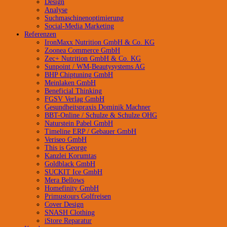
Design
Analyse
Suchmaschinenoptimierung
Social-Media Marketing
Referenzen
IronMaxx Nutrition GmbH & Co. KG
Zoonea Commerce GmbH
Zec+ Nutrition GmbH & Co. KG
Sunpoint / WM-Beautysystems AG
BHP Chiptuning GmbH
Meinlaken GmbH
Beneficial Thinking
FGSV Verlag GmbH
Gesundheitspraxis Dominik Machner
BBT-Online / Schulze & Schulze OHG
Naturstein Pabel GmbH
Timeline ERP / Gebauer GmbH
Veriseo GmbH
This is George
Kanzlei Korumtas
Goldblack GmbH
SUCKIT Ice GmbH
Mera Bellows
Homefinity GmbH
Primustours Golfreisen
Cover Design
SNASH Clothing
iStore Reparatur