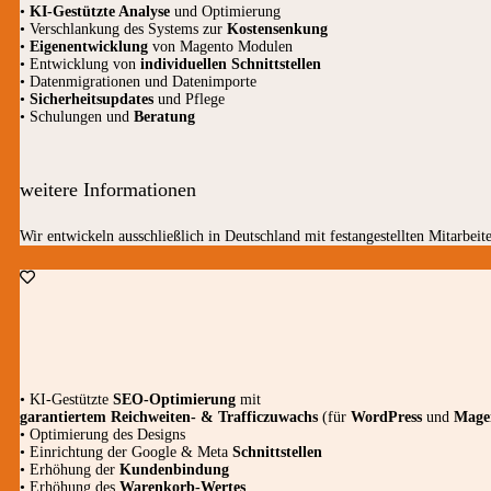
•
KI-Gestützte Analyse
und Optimierung
• Verschlankung des Systems zur
Kostensenkung
•
Eigenentwicklung
von Magento Modulen
• Entwicklung von
individuellen Schnittstellen
• Datenmigrationen und Datenimporte
•
Sicherheitsupdates
und Pflege
• Schulungen und
Beratung
weitere Informationen
Wir entwickeln ausschließlich in Deutschland mit festangestellten Mitarbeite
• KI-Gestützte
SEO-Optimierung
mit
garantiertem
Reichweiten- & Trafficzuwachs
(für
WordPress
und
Mage
• Optimierung des Designs
• Einrichtung der Google & Meta
Schnittstellen
• Erhöhung der
Kundenbindung
• Erhöhung des
Warenkorb-Wertes