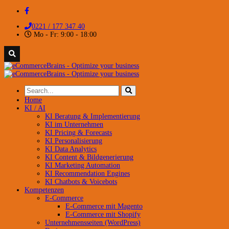
0221 / 177 347 40
Mo - Fr: 9:00 - 18:00
Home
KI / AI
KI Beratung & Implementierung
KI im Unternehmen
KI Pricing & Forecasts
KI Personalisierung
KI Data Analytics
KI Content & Bildgenerierung
KI Marketing Automation
KI Recommendation Engines
KI Chatbots & Voicebots
Kompetenzen
E-Commerce
E-Commerce mit Magento
E-Commerce mit Shopify
Unternehmensseiten (WordPress)