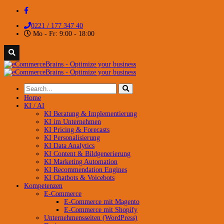
0221 / 177 347 40
Mo - Fr: 9:00 - 18:00
Home
KI / AI
KI Beratung & Implementierung
KI im Unternehmen
KI Pricing & Forecasts
KI Personalisierung
KI Data Analytics
KI Content & Bildgenerierung
KI Marketing Automation
KI Recommendation Engines
KI Chatbots & Voicebots
Kompetenzen
E-Commerce
E-Commerce mit Magento
E-Commerce mit Shopify
Unternehmensseiten (WordPress)