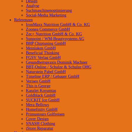
Design
Analyse
Suchmaschinenoptimierung
Social-Media Marketing
Referenzen
IronMaxx Nutrition GmbH & Co. KG
Zoonea Commerce GmbH
Zec+ Nutrition GmbH & Co. KG
Sunpoint / WM-Beautysystems AG
BHP Chiptuning GmbH
Meinlaken GmbH
Beneficial Thinking
FGSV Verlag GmbH
Gesundheitspraxis Dominik Machner
BBT-Online / Schulze & Schulze OHG
Naturstein Pabel GmbH
Timeline ERP / Gebauer GmbH
Veriseo GmbH
This is George
Kanzlei Korumtas
Goldblack GmbH
SUCKIT Ice GmbH
Mera Bellows
Homefinity GmbH
Primustours Golfreisen
Cover Design
SNASH Clothing
iStore Reparatur