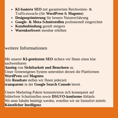
KI-basierte SEO
mit garantiertem Reichweiten- &
Trafficzuwachs (für
WordPress
&
Magento
)
Designoptimierung
für bessere Nutzererfahrung
Google- & Meta-Schnittstellen
professionell eingerichtet
Kundenbindung
gezielt steigern
Warenkorbwert
messbar erhöhen
weitere Informationen
Mit unserer
KI-gestützten SEO
sichern wir Ihnen einen klar
nachweisbaren
Anstieg
von
Sichtbarkeit und Besuchern
zu.
Unser firmeneigenes System unterstützt derzeit die Plattformen
WordPress
und
Magento
.
Alle
Resultate
stellen wir Ihnen jederzeit
transparent
in der
Google Search Console
bereit.
Unsere Marketing-Pakete konzentrieren sich konsequent auf
fehlerfreie Schnittstellen sowie
DSGVO-konforme
Abläufe.
Wo neue Inhalte benötigt werden, erstellen wir sie lizenzfrei mittels
Künstlicher Intelligenz
.