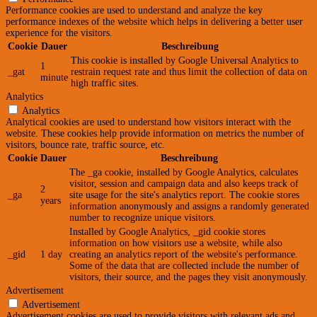
Performance cookies are used to understand and analyze the key
performance indexes of the website which helps in delivering a better user
experience for the visitors.
Cookie
Dauer
Beschreibung
This cookie is installed by Google Universal Analytics to
1
_gat
restrain request rate and thus limit the collection of data on
minute
high traffic sites.
Analytics
Analytics
Analytical cookies are used to understand how visitors interact with the
website. These cookies help provide information on metrics the number of
visitors, bounce rate, traffic source, etc.
Cookie
Dauer
Beschreibung
The _ga cookie, installed by Google Analytics, calculates
visitor, session and campaign data and also keeps track of
2
_ga
site usage for the site's analytics report. The cookie stores
years
information anonymously and assigns a randomly generated
number to recognize unique visitors.
Installed by Google Analytics, _gid cookie stores
information on how visitors use a website, while also
_gid
1 day
creating an analytics report of the website's performance.
Some of the data that are collected include the number of
visitors, their source, and the pages they visit anonymously.
Advertisement
Advertisement
Advertisement cookies are used to provide visitors with relevant ads and