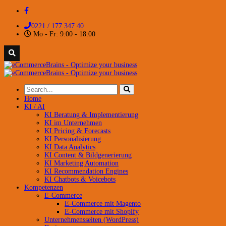
0221 / 177 347 40
Mo - Fr: 9:00 - 18:00
Home
KI / AI
KI Beratung & Implementierung
KI im Unternehmen
KI Pricing & Forecasts
KI Personalisierung
KI Data Analytics
KI Content & Bildgenerierung
KI Marketing Automation
KI Recommendation Engines
KI Chatbots & Voicebots
Kompetenzen
E-Commerce
E-Commerce mit Magento
E-Commerce mit Shopify
Unternehmensseiten (WordPress)