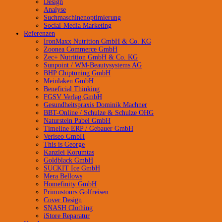
Design
Analyse
Suchmaschinenoptimierung
Social-Media Marketing
Referenzen
IronMaxx Nutrition GmbH & Co. KG
Zoonea Commerce GmbH
Zec+ Nutrition GmbH & Co. KG
Sunpoint / WM-Beautysystems AG
BHP Chiptuning GmbH
Meinlaken GmbH
Beneficial Thinking
FGSV Verlag GmbH
Gesundheitspraxis Dominik Machner
BBT-Online / Schulze & Schulze OHG
Naturstein Pabel GmbH
Timeline ERP / Gebauer GmbH
Veriseo GmbH
This is George
Kanzlei Korumtas
Goldblack GmbH
SUCKIT Ice GmbH
Mera Bellows
Homefinity GmbH
Primustours Golfreisen
Cover Design
SNASH Clothing
iStore Reparatur