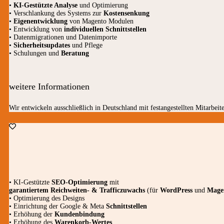
•
KI-Gestützte Analyse
und Optimierung
• Verschlankung des Systems zur
Kostensenkung
•
Eigenentwicklung
von Magento Modulen
• Entwicklung von
individuellen Schnittstellen
• Datenmigrationen und Datenimporte
•
Sicherheitsupdates
und Pflege
• Schulungen und
Beratung
weitere Informationen
Wir entwickeln ausschließlich in Deutschland mit festangestellten Mitarbeite
• KI-Gestützte
SEO-Optimierung
mit
garantiertem
Reichweiten- & Trafficzuwachs
(für
WordPress
und
Mage
• Optimierung des Designs
• Einrichtung der Google & Meta
Schnittstellen
• Erhöhung der
Kundenbindung
• Erhöhung des
Warenkorb-Wertes