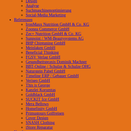
Design
Analyse
Suchmaschinenoptimierung
Social-Media Marketing
Referenzen
IronMaxx Nutrition GmbH & Co. KG
Zoonea Commerce GmbH
Zec+ Nutrition GmbH & Co. KG
Sunpoint / WM-Beautysystems AG
BHP Chiptuning GmbH
Meinlaken GmbH
Beneficial Thinking
FGSV Verlag GmbH
Gesundheitspraxis Dominik Machner
BBT-Online / Schulze & Schulze OHG
Naturstein Pabel GmbH
Timeline ERP / Gebauer GmbH
Veriseo GmbH
This is George
Kanzlei Korumtas
Goldblack GmbH
SUCKIT Ice GmbH
Mera Bellows
Homefinity GmbH
Primustours Golfreisen
Cover Design
SNASH Clothing
iStore Reparatur