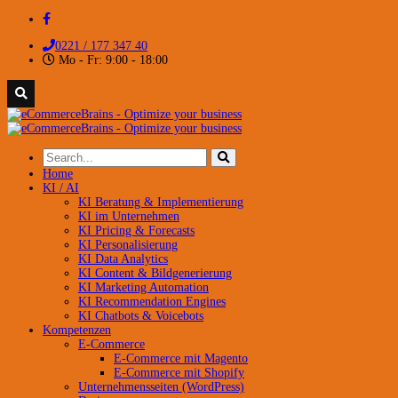
0221 / 177 347 40
Mo - Fr: 9:00 - 18:00
Home
KI / AI
KI Beratung & Implementierung
KI im Unternehmen
KI Pricing & Forecasts
KI Personalisierung
KI Data Analytics
KI Content & Bildgenerierung
KI Marketing Automation
KI Recommendation Engines
KI Chatbots & Voicebots
Kompetenzen
E-Commerce
E-Commerce mit Magento
E-Commerce mit Shopify
Unternehmensseiten (WordPress)