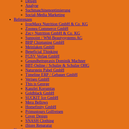
Design
Analyse
Suchmaschinenoptimierung
Social-Media Marketing
Referenzen
IronMaxx Nutrition GmbH & Co. KG
Zoonea Commerce GmbH
Zec+ Nutrition GmbH & Co. KG
Sunpoint / WM-Beautysystems AG
BHP Chiptuning GmbH
Meinlaken GmbH
Beneficial Thinking
FGSV Verlag GmbH
Gesundheitspraxis Dominik Machner
BBT-Online / Schulze & Schulze OHG
Naturstein Pabel GmbH
Timeline ERP / Gebauer GmbH
Veriseo GmbH
This is George
Kanzlei Korumtas
Goldblack GmbH
SUCKIT Ice GmbH
Mera Bellows
Homefinity GmbH
Primustours Golfreisen
Cover Design
SNASH Clothing
iStore Reparatur