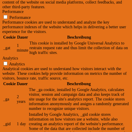
content of the website on social media platforms, collect feedbacks, and
other third-party features.
Performance
Performance
Performance cookies are used to understand and analyze the key
performance indexes of the website which helps in delivering a better user
experience for the visitors.
Cookie
Dauer
Beschreibung
This cookie is installed by Google Universal Analytics to
1
_gat
restrain request rate and thus limit the collection of data on
minute
high traffic sites.
Analytics
Analytics
Analytical cookies are used to understand how visitors interact with the
website. These cookies help provide information on metrics the number of
visitors, bounce rate, traffic source, etc.
Cookie
Dauer
Beschreibung
The _ga cookie, installed by Google Analytics, calculates
visitor, session and campaign data and also keeps track of
2
_ga
site usage for the site's analytics report. The cookie stores
years
information anonymously and assigns a randomly generated
number to recognize unique visitors.
Installed by Google Analytics, _gid cookie stores
information on how visitors use a website, while also
_gid
1 day
creating an analytics report of the website's performance.
Some of the data that are collected include the number of