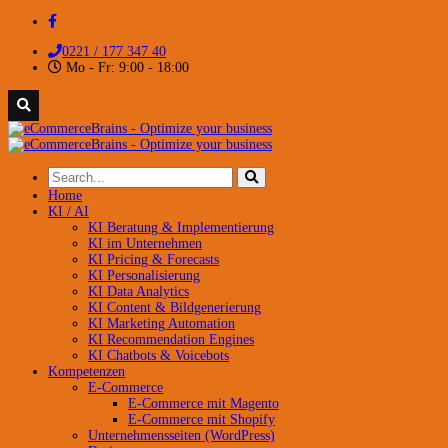
0221 / 177 347 40
Mo - Fr: 9:00 - 18:00
Home
KI / AI
KI Beratung & Implementierung
KI im Unternehmen
KI Pricing & Forecasts
KI Personalisierung
KI Data Analytics
KI Content & Bildgenerierung
KI Marketing Automation
KI Recommendation Engines
KI Chatbots & Voicebots
Kompetenzen
E-Commerce
E-Commerce mit Magento
E-Commerce mit Shopify
Unternehmensseiten (WordPress)