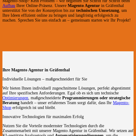
Magento-Shop? Kein Problem – wir begleiten Sie Schritt für Schritt beim
Aufbau
Ihrer Online-Präsenz. Unsere
Magento Agentur
in Gräfenthal
unterstützt Sie von der Konzeption bis zur
technischen Umsetzung
, um
Ihre Ideen effizient online zu bringen und langfristig erfolgreich zu
machen. Sprechen Sie uns einfach an – gemeinsam starten wir Ihr Projekt!
Ihre Magento Agentur in Gräfenthal
Individuelle Lösungen – maßgeschneidert für Sie
Wir bieten Ihnen individuell zugeschnittene Lösungen, perfekt abgestimmt
auf Ihre spezifischen Anforderungen. Egal ob es sich um technische
Optimierungen
, maßgeschneiderte
Programmierungen oder strategische
Beratung
handelt – unser erfahrenes Team sorgt dafür, dass Ihr
Magento-
Shop
erfolgreich ist und bleibt.
Innovative Technologien für maximalen Erfolg
Nutzen Sie die Vorteile modernster Technologien durch die
Zusammenarbeit mit unserer Magento Agentur in Gräfenthal. Wir setzen auf
KI-gestützte Analysetools und
Automatisierungslösungen
, um die