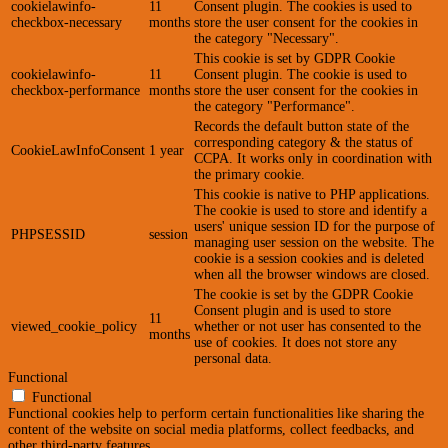
cookielawinfo-
11
Consent plugin. The cookies is used to
checkbox-necessary
months
store the user consent for the cookies in
the category "Necessary".
This cookie is set by GDPR Cookie
cookielawinfo-
11
Consent plugin. The cookie is used to
checkbox-performance
months
store the user consent for the cookies in
the category "Performance".
Records the default button state of the
corresponding category & the status of
CookieLawInfoConsent
1 year
CCPA. It works only in coordination with
the primary cookie.
This cookie is native to PHP applications.
The cookie is used to store and identify a
users' unique session ID for the purpose of
PHPSESSID
session
managing user session on the website. The
cookie is a session cookies and is deleted
when all the browser windows are closed.
The cookie is set by the GDPR Cookie
Consent plugin and is used to store
11
viewed_cookie_policy
whether or not user has consented to the
months
use of cookies. It does not store any
personal data.
Functional
Functional
Functional cookies help to perform certain functionalities like sharing the
content of the website on social media platforms, collect feedbacks, and
other third-party features.