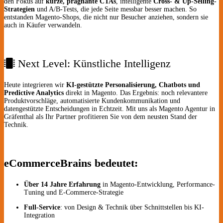
den Fokus auf
kurze, prägnante CTAs
, intelligente
Cross- & Up-Selling-
Strategien
und A/B-Tests, die jede Seite messbar besser machen. So
entstanden Magento-Shops, die nicht nur Besucher anziehen, sondern sie
auch in Käufer verwandeln.
Next Level: Künstliche Intelligenz
Heute integrieren wir
KI-gestützte Personalisierung, Chatbots und
Predictive Analytics
direkt in Magento. Das Ergebnis: noch relevantere
Produkt­vorschläge, automatisierte Kunden­kommunikation und
datengestützte Entscheidungen in Echtzeit. Mit uns als Magento Agentur in
Gräfenthal als Ihr Partner profitieren Sie von dem neusten Stand der
Technik.
eCommerceBrains bedeutet:
Über 14 Jahre Erfahrung
in Magento-Entwicklung, Performance-
Tuning und E-Commerce-Strategie
Full-Service
: von Design & Technik über Schnittstellen bis KI-
Integration