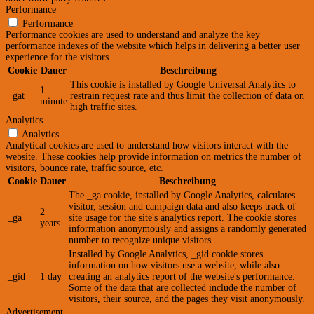
Performance
Performance
Performance cookies are used to understand and analyze the key
performance indexes of the website which helps in delivering a better user
experience for the visitors.
Cookie
Dauer
Beschreibung
This cookie is installed by Google Universal Analytics to
1
_gat
restrain request rate and thus limit the collection of data on
minute
high traffic sites.
Analytics
Analytics
Analytical cookies are used to understand how visitors interact with the
website. These cookies help provide information on metrics the number of
visitors, bounce rate, traffic source, etc.
Cookie
Dauer
Beschreibung
The _ga cookie, installed by Google Analytics, calculates
visitor, session and campaign data and also keeps track of
2
_ga
site usage for the site's analytics report. The cookie stores
years
information anonymously and assigns a randomly generated
number to recognize unique visitors.
Installed by Google Analytics, _gid cookie stores
information on how visitors use a website, while also
_gid
1 day
creating an analytics report of the website's performance.
Some of the data that are collected include the number of
visitors, their source, and the pages they visit anonymously.
Advertisement