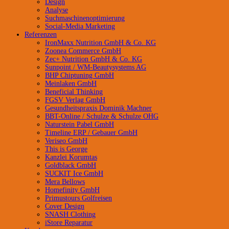
Design
Analyse
Suchmaschinenoptimierung
Social-Media Marketing
Referenzen
IronMaxx Nutrition GmbH & Co. KG
Zoonea Commerce GmbH
Zec+ Nutrition GmbH & Co. KG
Sunpoint / WM-Beautysystems AG
BHP Chiptuning GmbH
Meinlaken GmbH
Beneficial Thinking
FGSV Verlag GmbH
Gesundheitspraxis Dominik Machner
BBT-Online / Schulze & Schulze OHG
Naturstein Pabel GmbH
Timeline ERP / Gebauer GmbH
Veriseo GmbH
This is George
Kanzlei Korumtas
Goldblack GmbH
SUCKIT Ice GmbH
Mera Bellows
Homefinity GmbH
Primustours Golfreisen
Cover Design
SNASH Clothing
iStore Reparatur