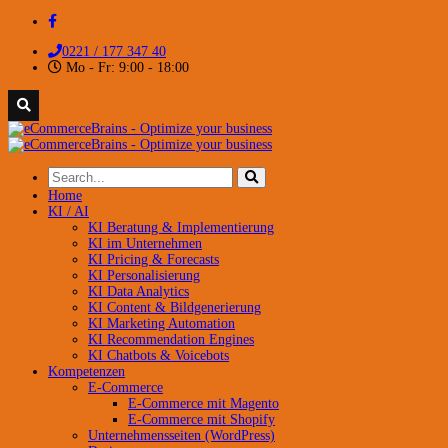
0221 / 177 347 40
Mo - Fr: 9:00 - 18:00
Home
KI / AI
KI Beratung & Implementierung
KI im Unternehmen
KI Pricing & Forecasts
KI Personalisierung
KI Data Analytics
KI Content & Bildgenerierung
KI Marketing Automation
KI Recommendation Engines
KI Chatbots & Voicebots
Kompetenzen
E-Commerce
E-Commerce mit Magento
E-Commerce mit Shopify
Unternehmensseiten (WordPress)