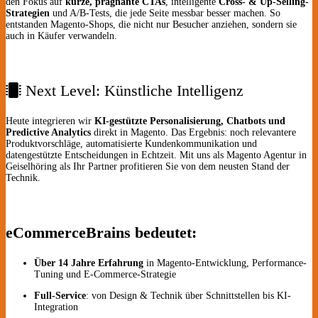
den Fokus auf
kurze, prägnante CTAs
, intelligente
Cross- & Up-Selling-
Strategien
und A/B-Tests, die jede Seite messbar besser machen. So
entstanden Magento-Shops, die nicht nur Besucher anziehen, sondern sie
auch in Käufer verwandeln.
Next Level: Künstliche Intelligenz
Heute integrieren wir
KI-gestützte Personalisierung, Chatbots und
Predictive Analytics
direkt in Magento. Das Ergebnis: noch relevantere
Produkt­vorschläge, automatisierte Kunden­kommunikation und
datengestützte Entscheidungen in Echtzeit. Mit uns als Magento Agentur in
Geiselhöring als Ihr Partner profitieren Sie von dem neusten Stand der
Technik.
eCommerceBrains bedeutet:
Über 14 Jahre Erfahrung
in Magento-Entwicklung, Performance-
Tuning und E-Commerce-Strategie
Full-Service
: von Design & Technik über Schnittstellen bis KI-
Integration