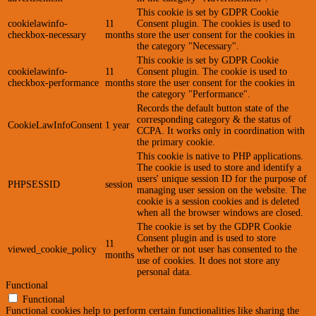
This cookie is set by GDPR Cookie
cookielawinfo-
11
Consent plugin. The cookies is used to
checkbox-necessary
months
store the user consent for the cookies in
the category "Necessary".
This cookie is set by GDPR Cookie
cookielawinfo-
11
Consent plugin. The cookie is used to
checkbox-performance
months
store the user consent for the cookies in
the category "Performance".
Records the default button state of the
corresponding category & the status of
CookieLawInfoConsent
1 year
CCPA. It works only in coordination with
the primary cookie.
This cookie is native to PHP applications.
The cookie is used to store and identify a
users' unique session ID for the purpose of
PHPSESSID
session
managing user session on the website. The
cookie is a session cookies and is deleted
when all the browser windows are closed.
The cookie is set by the GDPR Cookie
Consent plugin and is used to store
11
viewed_cookie_policy
whether or not user has consented to the
months
use of cookies. It does not store any
personal data.
Functional
Functional
Functional cookies help to perform certain functionalities like sharing the