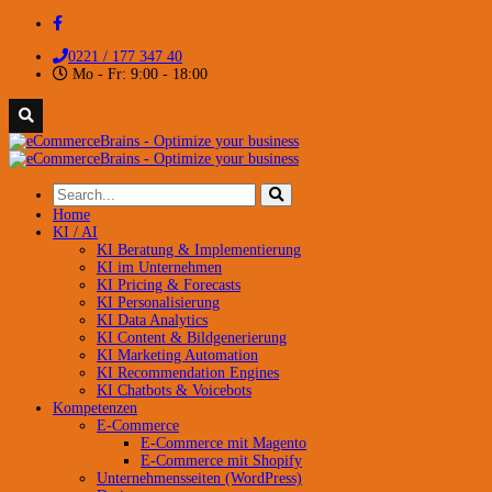
0221 / 177 347 40
Mo - Fr: 9:00 - 18:00
Home
KI / AI
KI Beratung & Implementierung
KI im Unternehmen
KI Pricing & Forecasts
KI Personalisierung
KI Data Analytics
KI Content & Bildgenerierung
KI Marketing Automation
KI Recommendation Engines
KI Chatbots & Voicebots
Kompetenzen
E-Commerce
E-Commerce mit Magento
E-Commerce mit Shopify
Unternehmensseiten (WordPress)