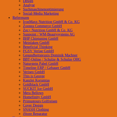
Design
Analyse
Suchmaschinenoptimierung
Social-Media Marketing
Referenzen
IronMaxx Nutrition GmbH & Co. KG
Zoonea Commerce GmbH
Zec+ Nutrition GmbH & Co. KG
Sunpoint / WM-Beautysystems AG
BHP Chiptuning GmbH
Meinlaken GmbH
Beneficial Thinking
FGSV Verlag GmbH
Gesundheitspraxis Dominik Machner
BBT-Online / Schulze & Schulze OHG
Naturstein Pabel GmbH
Timeline ERP / Gebauer GmbH
Veriseo GmbH
This is George
Kanzlei Korumtas
Goldblack GmbH
SUCKIT Ice GmbH
Mera Bellows
Homefinity GmbH
Primustours Golfreisen
Cover Design
SNASH Clothing
iStore Reparatur