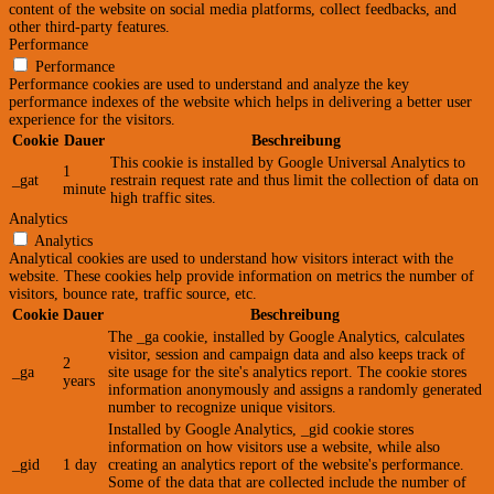
content of the website on social media platforms, collect feedbacks, and
other third-party features.
Performance
Performance
Performance cookies are used to understand and analyze the key
performance indexes of the website which helps in delivering a better user
experience for the visitors.
Cookie
Dauer
Beschreibung
This cookie is installed by Google Universal Analytics to
1
_gat
restrain request rate and thus limit the collection of data on
minute
high traffic sites.
Analytics
Analytics
Analytical cookies are used to understand how visitors interact with the
website. These cookies help provide information on metrics the number of
visitors, bounce rate, traffic source, etc.
Cookie
Dauer
Beschreibung
The _ga cookie, installed by Google Analytics, calculates
visitor, session and campaign data and also keeps track of
2
_ga
site usage for the site's analytics report. The cookie stores
years
information anonymously and assigns a randomly generated
number to recognize unique visitors.
Installed by Google Analytics, _gid cookie stores
information on how visitors use a website, while also
_gid
1 day
creating an analytics report of the website's performance.
Some of the data that are collected include the number of