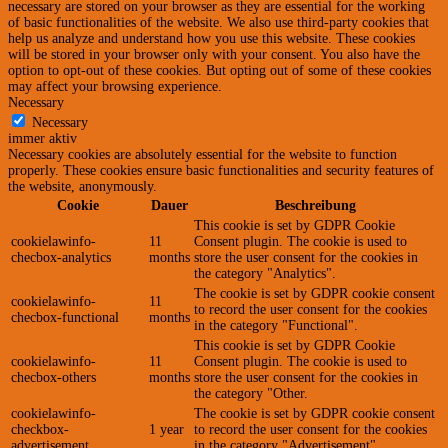
necessary are stored on your browser as they are essential for the working
of basic functionalities of the website. We also use third-party cookies that
help us analyze and understand how you use this website. These cookies
will be stored in your browser only with your consent. You also have the
option to opt-out of these cookies. But opting out of some of these cookies
may affect your browsing experience.
Necessary
Necessary
immer aktiv
Necessary cookies are absolutely essential for the website to function
properly. These cookies ensure basic functionalities and security features of
the website, anonymously.
Cookie
Dauer
Beschreibung
This cookie is set by GDPR Cookie
cookielawinfo-
11
Consent plugin. The cookie is used to
checbox-analytics
months
store the user consent for the cookies in
the category "Analytics".
The cookie is set by GDPR cookie consent
cookielawinfo-
11
to record the user consent for the cookies
checbox-functional
months
in the category "Functional".
This cookie is set by GDPR Cookie
cookielawinfo-
11
Consent plugin. The cookie is used to
checbox-others
months
store the user consent for the cookies in
the category "Other.
cookielawinfo-
The cookie is set by GDPR cookie consent
checkbox-
1 year
to record the user consent for the cookies
advertisement
in the category "Advertisement".