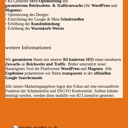
• KI-Gestützte
SEO-Optimierung
mit
garantiertem
Reichweiten- & Trafficzuwachs
(für
WordPress
und
Magento
)
• Optimierung des Designs
• Einrichtung der Google & Meta
Schnittstellen
• Erhöhung der
Kundenbindung
• Erhöhung des
Warenkorb-Wertes
weitere Informationen
Wir
garantieren
Ihnen mit unserer
KI basierten SEO
einen messbaren
Zuwachs
an
Reichweite und Traffic
. Bisher unterstützt unser
Hauseigenes Tool die Plattformen
WordPress
und
Magento
. Alle
Ergebnisse
präsentieren wir Ihnen
transparent
in der
offiziellen
Google Searchconsole
.
Alle unsere Marketingangebote legen den Fokus auf eine einwandfreie
Funktion der Schnittstellen und DSGVO Konformität. Sollten Inhalte
benötigt werden, werden diese mithilfe von KI Lizenzfrei generiert.