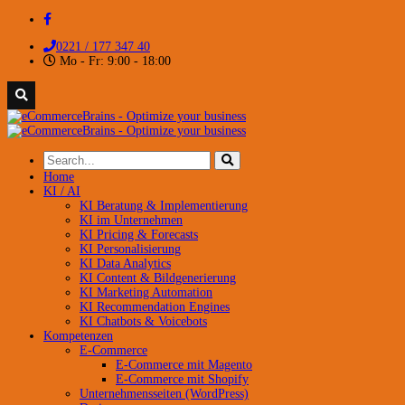
0221 / 177 347 40
Mo - Fr: 9:00 - 18:00
Home
KI / AI
KI Beratung & Implementierung
KI im Unternehmen
KI Pricing & Forecasts
KI Personalisierung
KI Data Analytics
KI Content & Bildgenerierung
KI Marketing Automation
KI Recommendation Engines
KI Chatbots & Voicebots
Kompetenzen
E-Commerce
E-Commerce mit Magento
E-Commerce mit Shopify
Unternehmensseiten (WordPress)