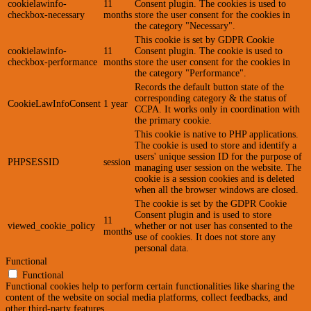
cookielawinfo-
11
Consent plugin. The cookies is used to
checkbox-necessary
months
store the user consent for the cookies in
the category "Necessary".
This cookie is set by GDPR Cookie
cookielawinfo-
11
Consent plugin. The cookie is used to
checkbox-performance
months
store the user consent for the cookies in
the category "Performance".
Records the default button state of the
corresponding category & the status of
CookieLawInfoConsent
1 year
CCPA. It works only in coordination with
the primary cookie.
This cookie is native to PHP applications.
The cookie is used to store and identify a
users' unique session ID for the purpose of
PHPSESSID
session
managing user session on the website. The
cookie is a session cookies and is deleted
when all the browser windows are closed.
The cookie is set by the GDPR Cookie
Consent plugin and is used to store
11
viewed_cookie_policy
whether or not user has consented to the
months
use of cookies. It does not store any
personal data.
Functional
Functional
Functional cookies help to perform certain functionalities like sharing the
content of the website on social media platforms, collect feedbacks, and
other third-party features.