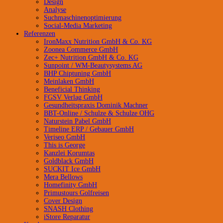
Design
Analyse
Suchmaschinenoptimierung
Social-Media Marketing
Referenzen
IronMaxx Nutrition GmbH & Co. KG
Zoonea Commerce GmbH
Zec+ Nutrition GmbH & Co. KG
Sunpoint / WM-Beautysystems AG
BHP Chiptuning GmbH
Meinlaken GmbH
Beneficial Thinking
FGSV Verlag GmbH
Gesundheitspraxis Dominik Machner
BBT-Online / Schulze & Schulze OHG
Naturstein Pabel GmbH
Timeline ERP / Gebauer GmbH
Veriseo GmbH
This is George
Kanzlei Korumtas
Goldblack GmbH
SUCKIT Ice GmbH
Mera Bellows
Homefinity GmbH
Primustours Golfreisen
Cover Design
SNASH Clothing
iStore Reparatur