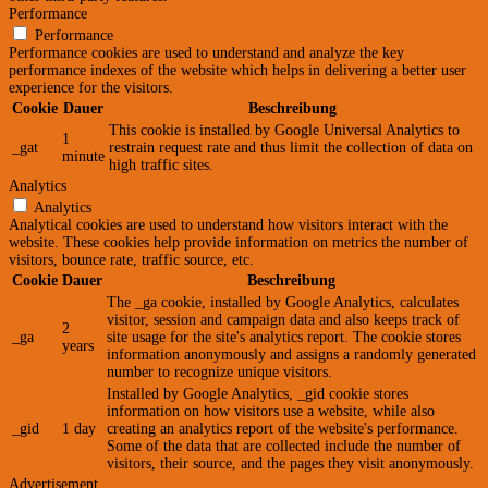
Performance
Performance
Performance cookies are used to understand and analyze the key
performance indexes of the website which helps in delivering a better user
experience for the visitors.
Cookie
Dauer
Beschreibung
This cookie is installed by Google Universal Analytics to
1
_gat
restrain request rate and thus limit the collection of data on
minute
high traffic sites.
Analytics
Analytics
Analytical cookies are used to understand how visitors interact with the
website. These cookies help provide information on metrics the number of
visitors, bounce rate, traffic source, etc.
Cookie
Dauer
Beschreibung
The _ga cookie, installed by Google Analytics, calculates
visitor, session and campaign data and also keeps track of
2
_ga
site usage for the site's analytics report. The cookie stores
years
information anonymously and assigns a randomly generated
number to recognize unique visitors.
Installed by Google Analytics, _gid cookie stores
information on how visitors use a website, while also
_gid
1 day
creating an analytics report of the website's performance.
Some of the data that are collected include the number of
visitors, their source, and the pages they visit anonymously.
Advertisement