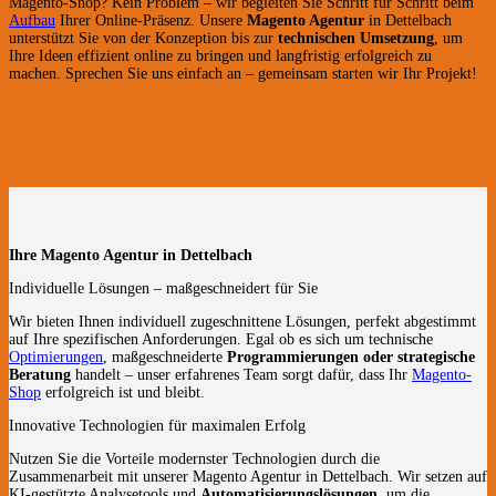
Magento-Shop? Kein Problem – wir begleiten Sie Schritt für Schritt beim
Aufbau
Ihrer Online-Präsenz. Unsere
Magento Agentur
in Dettelbach
unterstützt Sie von der Konzeption bis zur
technischen Umsetzung
, um
Ihre Ideen effizient online zu bringen und langfristig erfolgreich zu
machen. Sprechen Sie uns einfach an – gemeinsam starten wir Ihr Projekt!
Ihre Magento Agentur in Dettelbach
Individuelle Lösungen – maßgeschneidert für Sie
Wir bieten Ihnen individuell zugeschnittene Lösungen, perfekt abgestimmt
auf Ihre spezifischen Anforderungen. Egal ob es sich um technische
Optimierungen
, maßgeschneiderte
Programmierungen oder strategische
Beratung
handelt – unser erfahrenes Team sorgt dafür, dass Ihr
Magento-
Shop
erfolgreich ist und bleibt.
Innovative Technologien für maximalen Erfolg
Nutzen Sie die Vorteile modernster Technologien durch die
Zusammenarbeit mit unserer Magento Agentur in Dettelbach. Wir setzen auf
KI-gestützte Analysetools und
Automatisierungslösungen
, um die