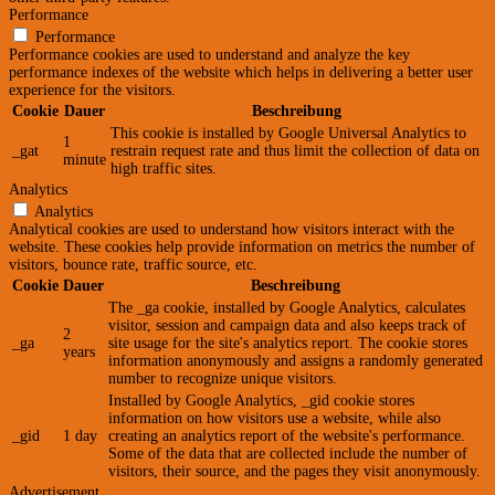
Performance
Performance
Performance cookies are used to understand and analyze the key
performance indexes of the website which helps in delivering a better user
experience for the visitors.
Cookie
Dauer
Beschreibung
This cookie is installed by Google Universal Analytics to
1
_gat
restrain request rate and thus limit the collection of data on
minute
high traffic sites.
Analytics
Analytics
Analytical cookies are used to understand how visitors interact with the
website. These cookies help provide information on metrics the number of
visitors, bounce rate, traffic source, etc.
Cookie
Dauer
Beschreibung
The _ga cookie, installed by Google Analytics, calculates
visitor, session and campaign data and also keeps track of
2
_ga
site usage for the site's analytics report. The cookie stores
years
information anonymously and assigns a randomly generated
number to recognize unique visitors.
Installed by Google Analytics, _gid cookie stores
information on how visitors use a website, while also
_gid
1 day
creating an analytics report of the website's performance.
Some of the data that are collected include the number of
visitors, their source, and the pages they visit anonymously.
Advertisement