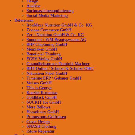
Design
Analyse
Suchmaschinenoptimierung
Social-Media Marketing
Referenzen
IronMaxx Nutrition GmbH & Co. KG
Zoonea Commerce GmbH
Zec+ Nutrition GmbH & Co. KG
Sunpoint / WM-Beautysystems AG
BHP Chiptuning GmbH
Meinlaken GmbH
Beneficial Thinking
FGSV Verlag GmbH
Gesundheitspraxis Dominik Machner
BBT-Online / Schulze & Schulze OHG
Naturstein Pabel GmbH
Timeline ERP / Gebauer GmbH
Veriseo GmbH
This is George
Kanzlei Korumtas
Goldblack GmbH
SUCKIT Ice GmbH
Mera Bellows
Homefinity GmbH
Primustours Golfreisen
Cover Design
SNASH Clothing
iStore Reparatur