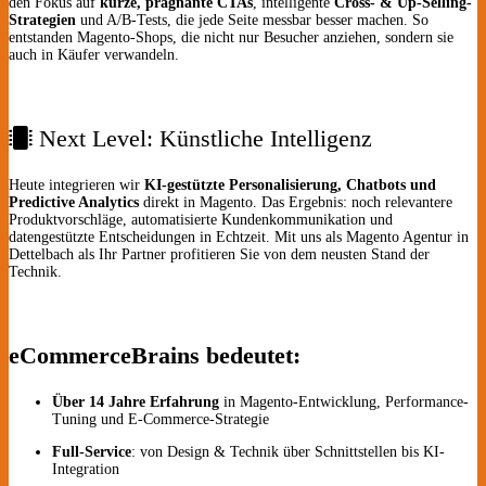
den Fokus auf
kurze, prägnante CTAs
, intelligente
Cross- & Up-Selling-
Strategien
und A/B-Tests, die jede Seite messbar besser machen. So
entstanden Magento-Shops, die nicht nur Besucher anziehen, sondern sie
auch in Käufer verwandeln.
Next Level: Künstliche Intelligenz
Heute integrieren wir
KI-gestützte Personalisierung, Chatbots und
Predictive Analytics
direkt in Magento. Das Ergebnis: noch relevantere
Produkt­vorschläge, automatisierte Kunden­kommunikation und
datengestützte Entscheidungen in Echtzeit. Mit uns als Magento Agentur in
Dettelbach als Ihr Partner profitieren Sie von dem neusten Stand der
Technik.
eCommerceBrains bedeutet:
Über 14 Jahre Erfahrung
in Magento-Entwicklung, Performance-
Tuning und E-Commerce-Strategie
Full-Service
: von Design & Technik über Schnittstellen bis KI-
Integration