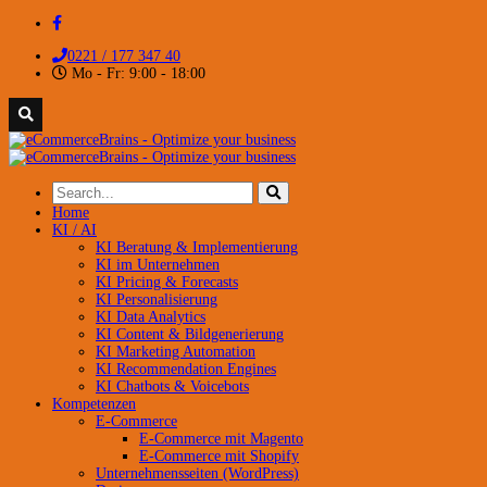
0221 / 177 347 40
Mo - Fr: 9:00 - 18:00
Home
KI / AI
KI Beratung & Implementierung
KI im Unternehmen
KI Pricing & Forecasts
KI Personalisierung
KI Data Analytics
KI Content & Bildgenerierung
KI Marketing Automation
KI Recommendation Engines
KI Chatbots & Voicebots
Kompetenzen
E-Commerce
E-Commerce mit Magento
E-Commerce mit Shopify
Unternehmensseiten (WordPress)