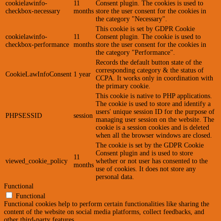
cookielawinfo-
11
Consent plugin. The cookies is used to
checkbox-necessary
months
store the user consent for the cookies in
the category "Necessary".
This cookie is set by GDPR Cookie
cookielawinfo-
11
Consent plugin. The cookie is used to
checkbox-performance
months
store the user consent for the cookies in
the category "Performance".
Records the default button state of the
corresponding category & the status of
CookieLawInfoConsent
1 year
CCPA. It works only in coordination with
the primary cookie.
This cookie is native to PHP applications.
The cookie is used to store and identify a
users' unique session ID for the purpose of
PHPSESSID
session
managing user session on the website. The
cookie is a session cookies and is deleted
when all the browser windows are closed.
The cookie is set by the GDPR Cookie
Consent plugin and is used to store
11
viewed_cookie_policy
whether or not user has consented to the
months
use of cookies. It does not store any
personal data.
Functional
Functional
Functional cookies help to perform certain functionalities like sharing the
content of the website on social media platforms, collect feedbacks, and
other third-party features.