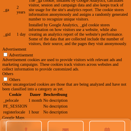
The _ga cookie, installed by Google Analytics, calculates
visitor, session and campaign data and also keeps track of
2
_ga
site usage for the site's analytics report. The cookie stores
years
information anonymously and assigns a randomly generated
number to recognize unique visitors.
Installed by Google Analytics, _gid cookie stores
information on how visitors use a website, while also
_gid
1 day
creating an analytics report of the website's performance.
Some of the data that are collected include the number of
visitors, their source, and the pages they visit anonymously.
Advertisement
Advertisement
Advertisement cookies are used to provide visitors with relevant ads and
marketing campaigns. These cookies track visitors across websites and
collect information to provide customized ads.
Others
Others
Other uncategorized cookies are those that are being analyzed and have not
been classified into a category as yet.
Cookie
Dauer
Beschreibung
_pelocale
1 month
No description
PE_SESSION
No description
registerlocale
1 hour
No description
Google Maps
Google Maps
Google Maps