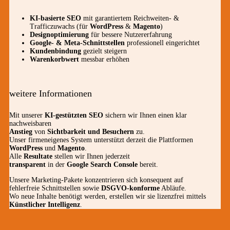
KI-basierte SEO
mit garantiertem Reichweiten- &
Trafficzuwachs (für
WordPress
&
Magento
)
Designoptimierung
für bessere Nutzererfahrung
Google- & Meta-Schnittstellen
professionell eingerichtet
Kundenbindung
gezielt steigern
Warenkorbwert
messbar erhöhen
weitere Informationen
Mit unserer
KI-gestützten SEO
sichern wir Ihnen einen klar
nachweisbaren
Anstieg
von
Sichtbarkeit und Besuchern
zu.
Unser firmeneigenes System unterstützt derzeit die Plattformen
WordPress
und
Magento
.
Alle
Resultate
stellen wir Ihnen jederzeit
transparent
in der
Google Search Console
bereit.
Unsere Marketing-Pakete konzentrieren sich konsequent auf
fehlerfreie Schnittstellen sowie
DSGVO-konforme
Abläufe.
Wo neue Inhalte benötigt werden, erstellen wir sie lizenzfrei mittels
Künstlicher Intelligenz
.