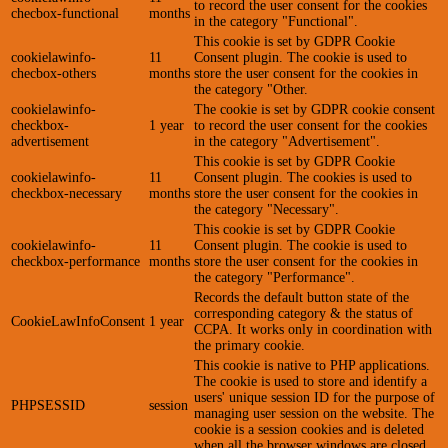
to record the user consent for the cookies
checbox-functional
months
in the category "Functional".
This cookie is set by GDPR Cookie
cookielawinfo-
11
Consent plugin. The cookie is used to
checbox-others
months
store the user consent for the cookies in
the category "Other.
cookielawinfo-
The cookie is set by GDPR cookie consent
checkbox-
1 year
to record the user consent for the cookies
advertisement
in the category "Advertisement".
This cookie is set by GDPR Cookie
cookielawinfo-
11
Consent plugin. The cookies is used to
checkbox-necessary
months
store the user consent for the cookies in
the category "Necessary".
This cookie is set by GDPR Cookie
cookielawinfo-
11
Consent plugin. The cookie is used to
checkbox-performance
months
store the user consent for the cookies in
the category "Performance".
Records the default button state of the
corresponding category & the status of
CookieLawInfoConsent
1 year
CCPA. It works only in coordination with
the primary cookie.
This cookie is native to PHP applications.
The cookie is used to store and identify a
users' unique session ID for the purpose of
PHPSESSID
session
managing user session on the website. The
cookie is a session cookies and is deleted
when all the browser windows are closed.