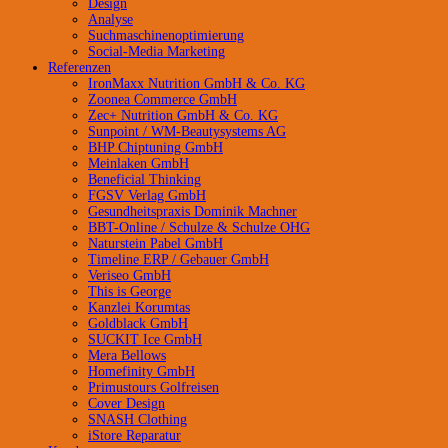
Design
Analyse
Suchmaschinenoptimierung
Social-Media Marketing
Referenzen
IronMaxx Nutrition GmbH & Co. KG
Zoonea Commerce GmbH
Zec+ Nutrition GmbH & Co. KG
Sunpoint / WM-Beautysystems AG
BHP Chiptuning GmbH
Meinlaken GmbH
Beneficial Thinking
FGSV Verlag GmbH
Gesundheitspraxis Dominik Machner
BBT-Online / Schulze & Schulze OHG
Naturstein Pabel GmbH
Timeline ERP / Gebauer GmbH
Veriseo GmbH
This is George
Kanzlei Korumtas
Goldblack GmbH
SUCKIT Ice GmbH
Mera Bellows
Homefinity GmbH
Primustours Golfreisen
Cover Design
SNASH Clothing
iStore Reparatur