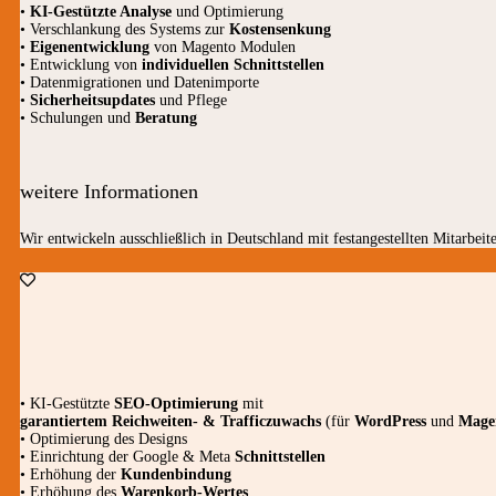
•
KI-Gestützte Analyse
und Optimierung
• Verschlankung des Systems zur
Kostensenkung
•
Eigenentwicklung
von Magento Modulen
• Entwicklung von
individuellen Schnittstellen
• Datenmigrationen und Datenimporte
•
Sicherheitsupdates
und Pflege
• Schulungen und
Beratung
weitere Informationen
Wir entwickeln ausschließlich in Deutschland mit festangestellten Mitarbeite
• KI-Gestützte
SEO-Optimierung
mit
garantiertem
Reichweiten- & Trafficzuwachs
(für
WordPress
und
Mage
• Optimierung des Designs
• Einrichtung der Google & Meta
Schnittstellen
• Erhöhung der
Kundenbindung
• Erhöhung des
Warenkorb-Wertes