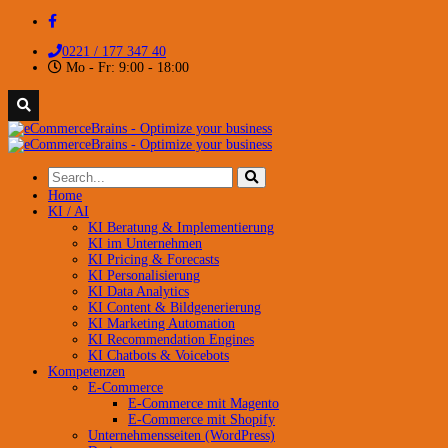
0221 / 177 347 40
Mo - Fr: 9:00 - 18:00
Home
KI / AI
KI Beratung & Implementierung
KI im Unternehmen
KI Pricing & Forecasts
KI Personalisierung
KI Data Analytics
KI Content & Bildgenerierung
KI Marketing Automation
KI Recommendation Engines
KI Chatbots & Voicebots
Kompetenzen
E-Commerce
E-Commerce mit Magento
E-Commerce mit Shopify
Unternehmensseiten (WordPress)