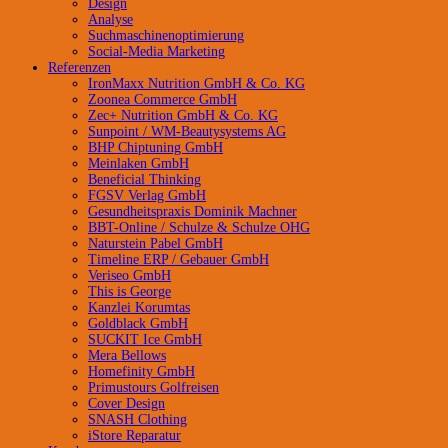
Design
Analyse
Suchmaschinenoptimierung
Social-Media Marketing
Referenzen
IronMaxx Nutrition GmbH & Co. KG
Zoonea Commerce GmbH
Zec+ Nutrition GmbH & Co. KG
Sunpoint / WM-Beautysystems AG
BHP Chiptuning GmbH
Meinlaken GmbH
Beneficial Thinking
FGSV Verlag GmbH
Gesundheitspraxis Dominik Machner
BBT-Online / Schulze & Schulze OHG
Naturstein Pabel GmbH
Timeline ERP / Gebauer GmbH
Veriseo GmbH
This is George
Kanzlei Korumtas
Goldblack GmbH
SUCKIT Ice GmbH
Mera Bellows
Homefinity GmbH
Primustours Golfreisen
Cover Design
SNASH Clothing
iStore Reparatur