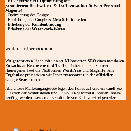
• KI-Gestützte
SEO-Optimierung
mit
garantiertem
Reichweiten- & Trafficzuwachs
(für
WordPress
und
Magento
)
• Optimierung des Designs
• Einrichtung der Google & Meta
Schnittstellen
• Erhöhung der
Kundenbindung
• Erhöhung des
Warenkorb-Wertes
weitere Informationen
Wir
garantieren
Ihnen mit unserer
KI basierten SEO
einen messbaren
Zuwachs
an
Reichweite und Traffic
. Bisher unterstützt unser
Hauseigenes Tool die Plattformen
WordPress
und
Magento
. Alle
Ergebnisse
präsentieren wir Ihnen
transparent
in der
offiziellen
Google Searchconsole
.
Alle unsere Marketingangebote legen den Fokus auf eine einwandfreie
Funktion der Schnittstellen und DSGVO Konformität. Sollten Inhalte
benötigt werden, werden diese mithilfe von KI Lizenzfrei generiert.