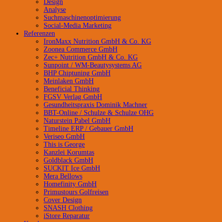
Design
Analyse
Suchmaschinenoptimierung
Social-Media Marketing
Referenzen
IronMaxx Nutrition GmbH & Co. KG
Zoonea Commerce GmbH
Zec+ Nutrition GmbH & Co. KG
Sunpoint / WM-Beautysystems AG
BHP Chiptuning GmbH
Meinlaken GmbH
Beneficial Thinking
FGSV Verlag GmbH
Gesundheitspraxis Dominik Machner
BBT-Online / Schulze & Schulze OHG
Naturstein Pabel GmbH
Timeline ERP / Gebauer GmbH
Veriseo GmbH
This is George
Kanzlei Korumtas
Goldblack GmbH
SUCKIT Ice GmbH
Mera Bellows
Homefinity GmbH
Primustours Golfreisen
Cover Design
SNASH Clothing
iStore Reparatur