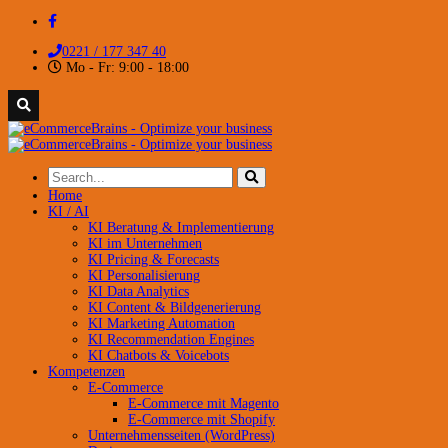
0221 / 177 347 40
Mo - Fr: 9:00 - 18:00
Home
KI / AI
KI Beratung & Implementierung
KI im Unternehmen
KI Pricing & Forecasts
KI Personalisierung
KI Data Analytics
KI Content & Bildgenerierung
KI Marketing Automation
KI Recommendation Engines
KI Chatbots & Voicebots
Kompetenzen
E-Commerce
E-Commerce mit Magento
E-Commerce mit Shopify
Unternehmensseiten (WordPress)