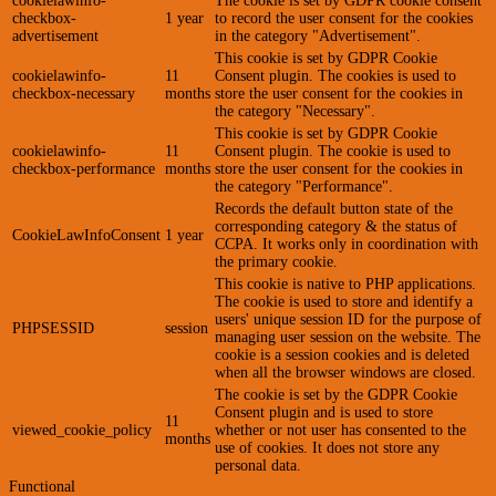
cookielawinfo-
The cookie is set by GDPR cookie consent
checkbox-
1 year
to record the user consent for the cookies
advertisement
in the category "Advertisement".
This cookie is set by GDPR Cookie
cookielawinfo-
11
Consent plugin. The cookies is used to
checkbox-necessary
months
store the user consent for the cookies in
the category "Necessary".
This cookie is set by GDPR Cookie
cookielawinfo-
11
Consent plugin. The cookie is used to
checkbox-performance
months
store the user consent for the cookies in
the category "Performance".
Records the default button state of the
corresponding category & the status of
CookieLawInfoConsent
1 year
CCPA. It works only in coordination with
the primary cookie.
This cookie is native to PHP applications.
The cookie is used to store and identify a
users' unique session ID for the purpose of
PHPSESSID
session
managing user session on the website. The
cookie is a session cookies and is deleted
when all the browser windows are closed.
The cookie is set by the GDPR Cookie
Consent plugin and is used to store
11
viewed_cookie_policy
whether or not user has consented to the
months
use of cookies. It does not store any
personal data.
Functional