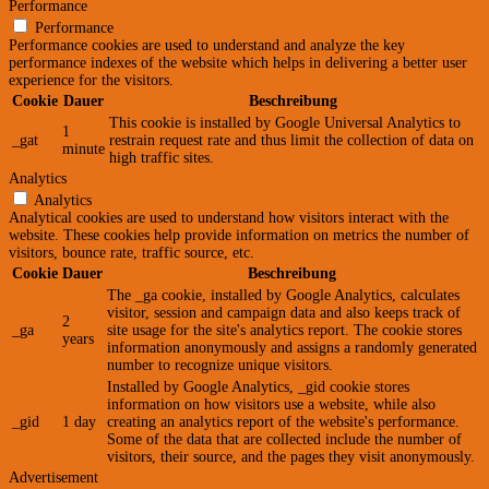
Performance
Performance
Performance cookies are used to understand and analyze the key
performance indexes of the website which helps in delivering a better user
experience for the visitors.
Cookie
Dauer
Beschreibung
This cookie is installed by Google Universal Analytics to
1
_gat
restrain request rate and thus limit the collection of data on
minute
high traffic sites.
Analytics
Analytics
Analytical cookies are used to understand how visitors interact with the
website. These cookies help provide information on metrics the number of
visitors, bounce rate, traffic source, etc.
Cookie
Dauer
Beschreibung
The _ga cookie, installed by Google Analytics, calculates
visitor, session and campaign data and also keeps track of
2
_ga
site usage for the site's analytics report. The cookie stores
years
information anonymously and assigns a randomly generated
number to recognize unique visitors.
Installed by Google Analytics, _gid cookie stores
information on how visitors use a website, while also
_gid
1 day
creating an analytics report of the website's performance.
Some of the data that are collected include the number of
visitors, their source, and the pages they visit anonymously.
Advertisement