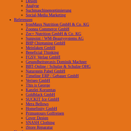
Design
Analyse
Suchmaschinenoptimierung
Social-Media Marketing
Referenzen
IronMaxx Nutrition GmbH & Co. KG
Zoonea Commerce GmbH
Zec+ Nutrition GmbH & Co. KG
Sunpoint / WM-Beautysystems AG
BHP Chiptuning GmbH
Meinlaken GmbH
Beneficial Thinking
FGSV Verlag GmbH
Gesundheitspraxis Dominik Machner
BBT-Online / Schulze & Schulze OHG
Naturstein Pabel GmbH
Timeline ERP / Gebauer GmbH
Veriseo GmbH
This is George
Kanzlei Korumtas
Goldblack GmbH
SUCKIT Ice GmbH
Mera Bellows
Homefinity GmbH
Primustours Golfreisen
Cover Design
SNASH Clothing
iStore Reparatur