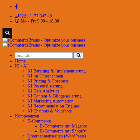
0221 / 177 347 40
Mo - Fr: 9:00 - 18:00
Home
KI / AI
KI Beratung & Implementierung
KI im Unternehmen
KI Pricing & Forecasts
KI Personalisierung
KI Data Analytics
KI Content & Bildgenerierung
KI Marketing Automation
KI Recommendation Engines
KI Chatbots & Voicebots
Kompetenzen
E-Commerce
E-Commerce mit Magento
E-Commerce mit Shopify
Unternehmensseiten (WordPress)