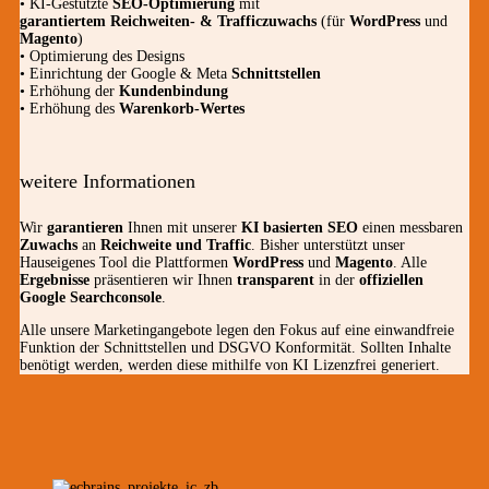
• KI-Gestützte
SEO-Optimierung
mit
garantiertem
Reichweiten- & Trafficzuwachs
(für
WordPress
und
Magento
)
• Optimierung des Designs
• Einrichtung der Google & Meta
Schnittstellen
• Erhöhung der
Kundenbindung
• Erhöhung des
Warenkorb-Wertes
weitere Informationen
Wir
garantieren
Ihnen mit unserer
KI basierten SEO
einen messbaren
Zuwachs
an
Reichweite und Traffic
. Bisher unterstützt unser
Hauseigenes Tool die Plattformen
WordPress
und
Magento
. Alle
Ergebnisse
präsentieren wir Ihnen
transparent
in der
offiziellen
Google Searchconsole
.
Alle unsere Marketingangebote legen den Fokus auf eine einwandfreie
Funktion der Schnittstellen und DSGVO Konformität. Sollten Inhalte
benötigt werden, werden diese mithilfe von KI Lizenzfrei generiert.