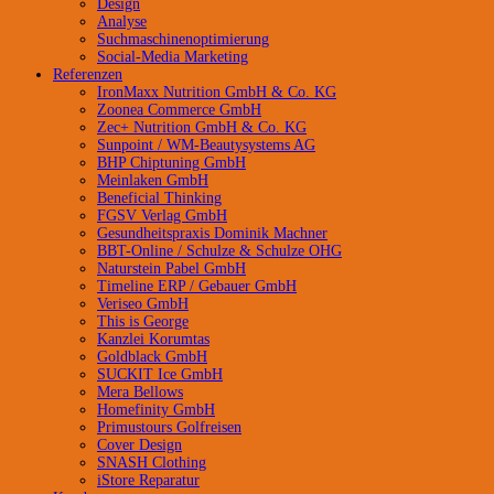
Design
Analyse
Suchmaschinenoptimierung
Social-Media Marketing
Referenzen
IronMaxx Nutrition GmbH & Co. KG
Zoonea Commerce GmbH
Zec+ Nutrition GmbH & Co. KG
Sunpoint / WM-Beautysystems AG
BHP Chiptuning GmbH
Meinlaken GmbH
Beneficial Thinking
FGSV Verlag GmbH
Gesundheitspraxis Dominik Machner
BBT-Online / Schulze & Schulze OHG
Naturstein Pabel GmbH
Timeline ERP / Gebauer GmbH
Veriseo GmbH
This is George
Kanzlei Korumtas
Goldblack GmbH
SUCKIT Ice GmbH
Mera Bellows
Homefinity GmbH
Primustours Golfreisen
Cover Design
SNASH Clothing
iStore Reparatur