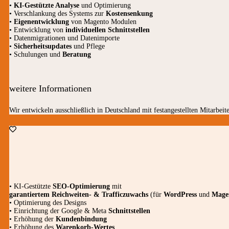
•
KI-Gestützte Analyse
und Optimierung
• Verschlankung des Systems zur
Kostensenkung
•
Eigenentwicklung
von Magento Modulen
• Entwicklung von
individuellen Schnittstellen
• Datenmigrationen und Datenimporte
•
Sicherheitsupdates
und Pflege
• Schulungen und
Beratung
weitere Informationen
Wir entwickeln ausschließlich in Deutschland mit festangestellten Mitarbeite
• KI-Gestützte
SEO-Optimierung
mit
garantiertem
Reichweiten- & Trafficzuwachs
(für
WordPress
und
Mage
• Optimierung des Designs
• Einrichtung der Google & Meta
Schnittstellen
• Erhöhung der
Kundenbindung
• Erhöhung des
Warenkorb-Wertes