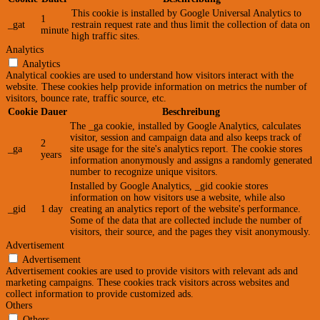
This cookie is installed by Google Universal Analytics to
1
_gat
restrain request rate and thus limit the collection of data on
minute
high traffic sites.
Analytics
Analytics
Analytical cookies are used to understand how visitors interact with the
website. These cookies help provide information on metrics the number of
visitors, bounce rate, traffic source, etc.
Cookie
Dauer
Beschreibung
The _ga cookie, installed by Google Analytics, calculates
visitor, session and campaign data and also keeps track of
2
_ga
site usage for the site's analytics report. The cookie stores
years
information anonymously and assigns a randomly generated
number to recognize unique visitors.
Installed by Google Analytics, _gid cookie stores
information on how visitors use a website, while also
_gid
1 day
creating an analytics report of the website's performance.
Some of the data that are collected include the number of
visitors, their source, and the pages they visit anonymously.
Advertisement
Advertisement
Advertisement cookies are used to provide visitors with relevant ads and
marketing campaigns. These cookies track visitors across websites and
collect information to provide customized ads.
Others
Others