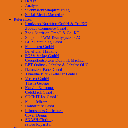
Design
Analyse
Suchmaschinenoptimierung
Social-Media Marketing
Referenzen
IronMaxx Nutrition GmbH & Co. KG
Zoonea Commerce GmbH
Zec+ Nutrition GmbH & Co. KG
Sunpoint / WM-Beautysystems AG
BHP Chiptuning GmbH
Meinlaken GmbH
Beneficial Thinking
FGSV Verlag GmbH
Gesundheitspraxis Dominik Machner
BBT-Online / Schulze & Schulze OHG
Naturstein Pabel GmbH
Timeline ERP / Gebauer GmbH
Veriseo GmbH
This is George
Kanzlei Korumtas
Goldblack GmbH
SUCKIT Ice GmbH
Mera Bellows
Homefinity GmbH
Primustours Golfreisen
Cover Design
SNASH Clothing
iStore Reparatur