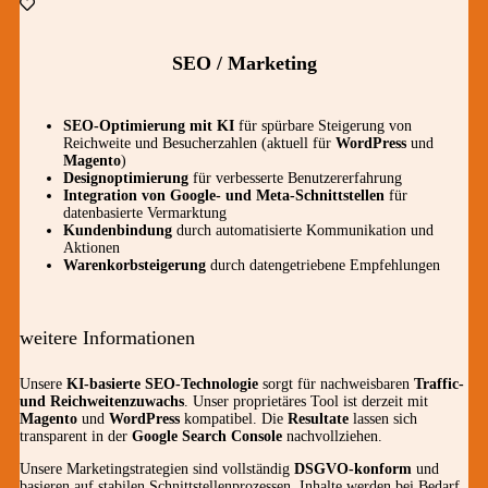
SEO / Marketing
SEO-Optimierung mit KI
für spürbare Steigerung von
Reichweite und Besucherzahlen (aktuell für
WordPress
und
Magento
)
Designoptimierung
für verbesserte Benutzererfahrung
Integration von Google- und Meta-Schnittstellen
für
datenbasierte Vermarktung
Kundenbindung
durch automatisierte Kommunikation und
Aktionen
Warenkorbsteigerung
durch datengetriebene Empfehlungen
weitere Informationen
Unsere
KI-basierte SEO-Technologie
sorgt für nachweisbaren
Traffic-
und Reichweitenzuwachs
. Unser proprietäres Tool ist derzeit mit
Magento
und
WordPress
kompatibel. Die
Resultate
lassen sich
transparent in der
Google Search Console
nachvollziehen.
Unsere Marketingstrategien sind vollständig
DSGVO-konform
und
basieren auf stabilen Schnittstellenprozessen. Inhalte werden bei Bedarf