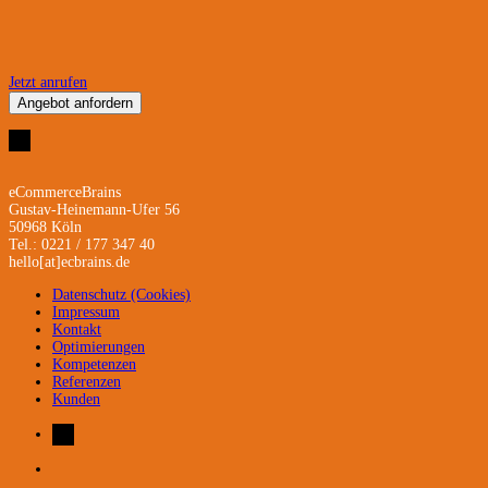
Jetzt anrufen
Angebot anfordern
eCommerceBrains
Gustav-Heinemann-Ufer 56
50968 Köln
Tel.: 0221 / 177 347 40
hello[at]ecbrains.de
Datenschutz (Cookies)
Impressum
Kontakt
Optimierungen
Kompetenzen
Referenzen
Kunden