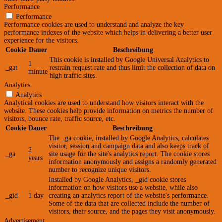
Performance
Performance
Performance cookies are used to understand and analyze the key
performance indexes of the website which helps in delivering a better user
experience for the visitors.
Cookie
Dauer
Beschreibung
This cookie is installed by Google Universal Analytics to
1
_gat
restrain request rate and thus limit the collection of data on
minute
high traffic sites.
Analytics
Analytics
Analytical cookies are used to understand how visitors interact with the
website. These cookies help provide information on metrics the number of
visitors, bounce rate, traffic source, etc.
Cookie
Dauer
Beschreibung
The _ga cookie, installed by Google Analytics, calculates
visitor, session and campaign data and also keeps track of
2
_ga
site usage for the site's analytics report. The cookie stores
years
information anonymously and assigns a randomly generated
number to recognize unique visitors.
Installed by Google Analytics, _gid cookie stores
information on how visitors use a website, while also
_gid
1 day
creating an analytics report of the website's performance.
Some of the data that are collected include the number of
visitors, their source, and the pages they visit anonymously.
Advertisement