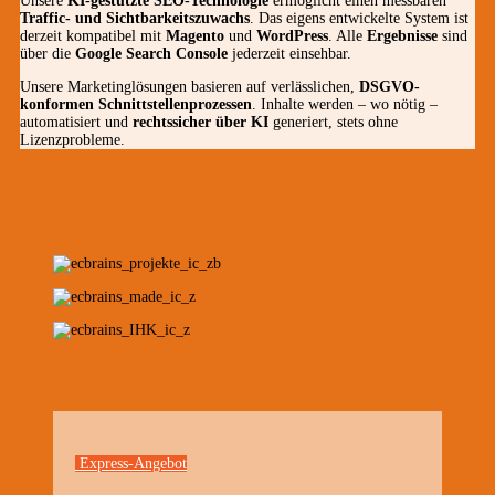
Unsere
KI-gestützte SEO-Technologie
ermöglicht einen messbaren
Traffic- und Sichtbarkeitszuwachs
. Das eigens entwickelte System ist
derzeit kompatibel mit
Magento
und
WordPress
. Alle
Ergebnisse
sind
über die
Google Search Console
jederzeit einsehbar.
Unsere Marketinglösungen basieren auf verlässlichen,
DSGVO-
konformen Schnittstellenprozessen
. Inhalte werden – wo nötig –
automatisiert und
rechtssicher über KI
generiert, stets ohne
Lizenzprobleme.
Express-Angebot