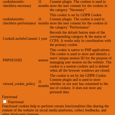
cookielawinfo-
11
Consent plugin. The cookies is used to
checkbox-necessary
months
store the user consent for the cookies in
the category "Necessary".
This cookie is set by GDPR Cookie
cookielawinfo-
11
Consent plugin. The cookie is used to
checkbox-performance
months
store the user consent for the cookies in
the category "Performance".
Records the default button state of the
corresponding category & the status of
CookieLawInfoConsent
1 year
CCPA. It works only in coordination with
the primary cookie.
This cookie is native to PHP applications.
The cookie is used to store and identify a
users' unique session ID for the purpose of
PHPSESSID
session
managing user session on the website. The
cookie is a session cookies and is deleted
when all the browser windows are closed.
The cookie is set by the GDPR Cookie
Consent plugin and is used to store
11
viewed_cookie_policy
whether or not user has consented to the
months
use of cookies. It does not store any
personal data.
Functional
Functional
Functional cookies help to perform certain functionalities like sharing the
content of the website on social media platforms, collect feedbacks, and
other third-party features.