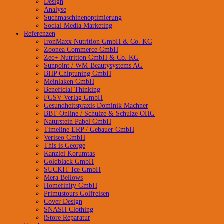
Design
Analyse
Suchmaschinenoptimierung
Social-Media Marketing
Referenzen
IronMaxx Nutrition GmbH & Co. KG
Zoonea Commerce GmbH
Zec+ Nutrition GmbH & Co. KG
Sunpoint / WM-Beautysystems AG
BHP Chiptuning GmbH
Meinlaken GmbH
Beneficial Thinking
FGSV Verlag GmbH
Gesundheitspraxis Dominik Machner
BBT-Online / Schulze & Schulze OHG
Naturstein Pabel GmbH
Timeline ERP / Gebauer GmbH
Veriseo GmbH
This is George
Kanzlei Korumtas
Goldblack GmbH
SUCKIT Ice GmbH
Mera Bellows
Homefinity GmbH
Primustours Golfreisen
Cover Design
SNASH Clothing
iStore Reparatur