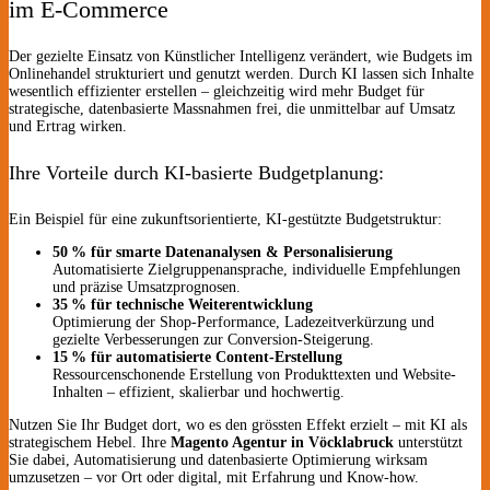
im E-Commerce
Der gezielte Einsatz von Künstlicher Intelligenz verändert, wie Budgets im
Onlinehandel strukturiert und genutzt werden. Durch KI lassen sich Inhalte
wesentlich effizienter erstellen – gleichzeitig wird mehr Budget für
strategische, datenbasierte Massnahmen frei, die unmittelbar auf Umsatz
und Ertrag wirken.
Ihre Vorteile durch KI-basierte Budgetplanung:
Ein Beispiel für eine zukunftsorientierte, KI-gestützte Budgetstruktur:
50 % für smarte Datenanalysen & Personalisierung
Automatisierte Zielgruppenansprache, individuelle Empfehlungen
und präzise Umsatzprognosen.
35 % für technische Weiterentwicklung
Optimierung der Shop-Performance, Ladezeitverkürzung und
gezielte Verbesserungen zur Conversion-Steigerung.
15 % für automatisierte Content-Erstellung
Ressourcenschonende Erstellung von Produkttexten und Website-
Inhalten – effizient, skalierbar und hochwertig.
Nutzen Sie Ihr Budget dort, wo es den grössten Effekt erzielt – mit KI als
strategischem Hebel. Ihre
Magento Agentur in Vöcklabruck
unterstützt
Sie dabei, Automatisierung und datenbasierte Optimierung wirksam
umzusetzen – vor Ort oder digital, mit Erfahrung und Know-how.