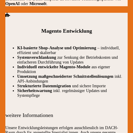
OpenAI
oder
Microsoft
.
Magento Entwicklung
KI-basierte Shop-Analyse und Optimierung
– individuell,
effizient und skalierbar
Systemverschlankung
zur Senkung der Betriebskosten und
einfacheren Durchführung von Updates
Individuell entwickelte Magento-Module
aus eigener
Produktion
Umsetzung maßgeschneiderter Schnittstellenlösungen
inkl.
API-Anbindungen
Strukturierte Datenmigration
und sichere Importe
Sicherheitswartung
inkl. regelmässiger Updates und
Systempflege
weitere Informationen
Unsere Entwicklungsleistungen erfolgen ausschliesslich im DACH-
Raum durch fix angestellte Spezialist:innen. Auch unsere gesamte