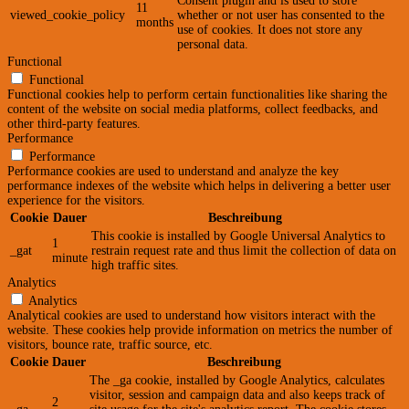
Consent plugin and is used to store
11
viewed_cookie_policy
whether or not user has consented to the
months
use of cookies. It does not store any
personal data.
Functional
Functional
Functional cookies help to perform certain functionalities like sharing the
content of the website on social media platforms, collect feedbacks, and
other third-party features.
Performance
Performance
Performance cookies are used to understand and analyze the key
performance indexes of the website which helps in delivering a better user
experience for the visitors.
Cookie
Dauer
Beschreibung
This cookie is installed by Google Universal Analytics to
1
_gat
restrain request rate and thus limit the collection of data on
minute
high traffic sites.
Analytics
Analytics
Analytical cookies are used to understand how visitors interact with the
website. These cookies help provide information on metrics the number of
visitors, bounce rate, traffic source, etc.
Cookie
Dauer
Beschreibung
The _ga cookie, installed by Google Analytics, calculates
visitor, session and campaign data and also keeps track of
2