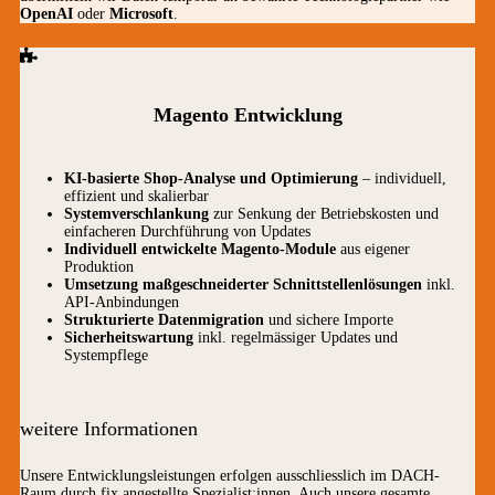
OpenAI
oder
Microsoft
.
Magento Entwicklung
KI-basierte Shop-Analyse und Optimierung
– individuell,
effizient und skalierbar
Systemverschlankung
zur Senkung der Betriebskosten und
einfacheren Durchführung von Updates
Individuell entwickelte Magento-Module
aus eigener
Produktion
Umsetzung maßgeschneiderter Schnittstellenlösungen
inkl.
API-Anbindungen
Strukturierte Datenmigration
und sichere Importe
Sicherheitswartung
inkl. regelmässiger Updates und
Systempflege
weitere Informationen
Unsere Entwicklungsleistungen erfolgen ausschliesslich im DACH-
Raum durch fix angestellte Spezialist:innen. Auch unsere gesamte