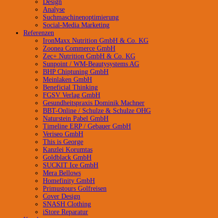
Design
Analyse
Suchmaschinenoptimierung
Social-Media Marketing
Referenzen
IronMaxx Nutrition GmbH & Co. KG
Zoonea Commerce GmbH
Zec+ Nutrition GmbH & Co. KG
Sunpoint / WM-Beautysystems AG
BHP Chiptuning GmbH
Meinlaken GmbH
Beneficial Thinking
FGSV Verlag GmbH
Gesundheitspraxis Dominik Machner
BBT-Online / Schulze & Schulze OHG
Naturstein Pabel GmbH
Timeline ERP / Gebauer GmbH
Veriseo GmbH
This is George
Kanzlei Korumtas
Goldblack GmbH
SUCKIT Ice GmbH
Mera Bellows
Homefinity GmbH
Primustours Golfreisen
Cover Design
SNASH Clothing
iStore Reparatur