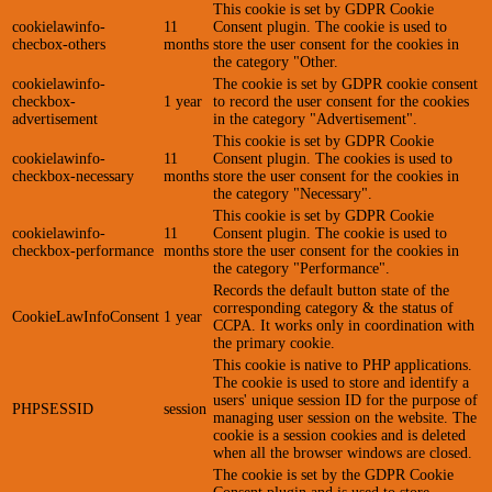
This cookie is set by GDPR Cookie
cookielawinfo-
11
Consent plugin. The cookie is used to
checbox-others
months
store the user consent for the cookies in
the category "Other.
cookielawinfo-
The cookie is set by GDPR cookie consent
checkbox-
1 year
to record the user consent for the cookies
advertisement
in the category "Advertisement".
This cookie is set by GDPR Cookie
cookielawinfo-
11
Consent plugin. The cookies is used to
checkbox-necessary
months
store the user consent for the cookies in
the category "Necessary".
This cookie is set by GDPR Cookie
cookielawinfo-
11
Consent plugin. The cookie is used to
checkbox-performance
months
store the user consent for the cookies in
the category "Performance".
Records the default button state of the
corresponding category & the status of
CookieLawInfoConsent
1 year
CCPA. It works only in coordination with
the primary cookie.
This cookie is native to PHP applications.
The cookie is used to store and identify a
users' unique session ID for the purpose of
PHPSESSID
session
managing user session on the website. The
cookie is a session cookies and is deleted
when all the browser windows are closed.
The cookie is set by the GDPR Cookie