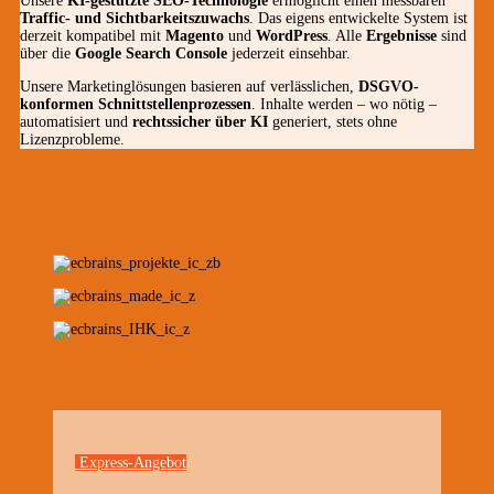
Unsere
KI-gestützte SEO-Technologie
ermöglicht einen messbaren
Traffic- und Sichtbarkeitszuwachs
. Das eigens entwickelte System ist
derzeit kompatibel mit
Magento
und
WordPress
. Alle
Ergebnisse
sind
über die
Google Search Console
jederzeit einsehbar.
Unsere Marketinglösungen basieren auf verlässlichen,
DSGVO-
konformen Schnittstellenprozessen
. Inhalte werden – wo nötig –
automatisiert und
rechtssicher über KI
generiert, stets ohne
Lizenzprobleme.
Express-Angebot