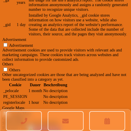
_ga
site usage for the site's analytics report. The cookie stores
years
information anonymously and assigns a randomly generated
number to recognize unique visitors.
Installed by Google Analytics, _gid cookie stores
information on how visitors use a website, while also
_gid
1 day
creating an analytics report of the website's performance.
Some of the data that are collected include the number of
visitors, their source, and the pages they visit anonymously.
Advertisement
Advertisement
Advertisement cookies are used to provide visitors with relevant ads and
marketing campaigns. These cookies track visitors across websites and
collect information to provide customized ads.
Others
Others
Other uncategorized cookies are those that are being analyzed and have not
been classified into a category as yet.
Cookie
Dauer
Beschreibung
_pelocale
1 month
No description
PE_SESSION
No description
registerlocale
1 hour
No description
Google Maps
Google Maps
Google Maps
SPEICHERN & AKZEPTIEREN
Präsentiert von