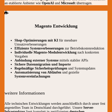
an etablierte Anbieter wie
OpenAI
und
Microsoft
übertragen.
Magento Entwicklung
Shop-Optimierungen mit KI
für messbare
Umsatzverbesserungen
Effiziente Systemverbesserungen
zur Betriebskostenreduktion
Individuelle Magento-Modulentwicklung
nach konkreten
Vorgaben
Anbindung externer Systeme
mittels stabiler APIs
Sichere Datenmigration und Importe
Regelmäßige Sicherheitsprüfungen
und Systemupdates
Automatisierung von Abläufen
und gezielte
Systemvereinfachungen
weitere Informationen
Alle technischen Entwicklungen werden ausschließlich durch unser fest
angestelltes Team in Deutschland durchgeführt. Unsere
Server-
Infrastruktur
liegt komplett in zertifizierten
deutschen