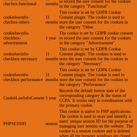
to record the user consent for the cookies
checbox-functional
months
in the category "Functional".
This cookie is set by GDPR Cookie
cookielawinfo-
11
Consent plugin. The cookie is used to
checbox-others
months
store the user consent for the cookies in
the category "Other.
cookielawinfo-
The cookie is set by GDPR cookie consent
checkbox-
1 year
to record the user consent for the cookies
advertisement
in the category "Advertisement".
This cookie is set by GDPR Cookie
cookielawinfo-
11
Consent plugin. The cookies is used to
checkbox-necessary
months
store the user consent for the cookies in
the category "Necessary".
This cookie is set by GDPR Cookie
cookielawinfo-
11
Consent plugin. The cookie is used to
checkbox-performance
months
store the user consent for the cookies in
the category "Performance".
Records the default button state of the
corresponding category & the status of
CookieLawInfoConsent
1 year
CCPA. It works only in coordination with
the primary cookie.
This cookie is native to PHP applications.
The cookie is used to store and identify a
users' unique session ID for the purpose of
PHPSESSID
session
managing user session on the website. The
cookie is a session cookies and is deleted
when all the browser windows are closed.