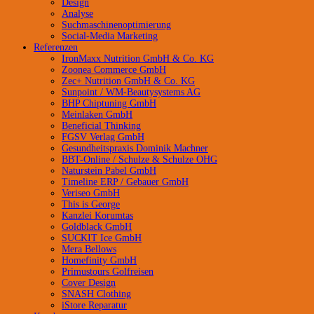
Design
Analyse
Suchmaschinenoptimierung
Social-Media Marketing
Referenzen
IronMaxx Nutrition GmbH & Co. KG
Zoonea Commerce GmbH
Zec+ Nutrition GmbH & Co. KG
Sunpoint / WM-Beautysystems AG
BHP Chiptuning GmbH
Meinlaken GmbH
Beneficial Thinking
FGSV Verlag GmbH
Gesundheitspraxis Dominik Machner
BBT-Online / Schulze & Schulze OHG
Naturstein Pabel GmbH
Timeline ERP / Gebauer GmbH
Veriseo GmbH
This is George
Kanzlei Korumtas
Goldblack GmbH
SUCKIT Ice GmbH
Mera Bellows
Homefinity GmbH
Primustours Golfreisen
Cover Design
SNASH Clothing
iStore Reparatur