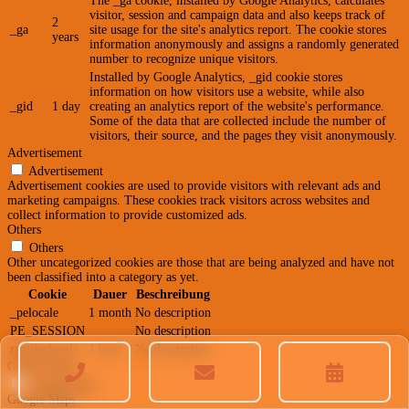
The _ga cookie, installed by Google Analytics, calculates
visitor, session and campaign data and also keeps track of
2
_ga
site usage for the site's analytics report. The cookie stores
years
information anonymously and assigns a randomly generated
number to recognize unique visitors.
Installed by Google Analytics, _gid cookie stores
information on how visitors use a website, while also
_gid
1 day
creating an analytics report of the website's performance.
Some of the data that are collected include the number of
visitors, their source, and the pages they visit anonymously.
Advertisement
Advertisement
Advertisement cookies are used to provide visitors with relevant ads and
marketing campaigns. These cookies track visitors across websites and
collect information to provide customized ads.
Others
Others
Other uncategorized cookies are those that are being analyzed and have not
been classified into a category as yet.
Cookie
Dauer
Beschreibung
_pelocale
1 month
No description
PE_SESSION
No description
registerlocale
1 hour
No description
Google Maps
Google Maps
Google Maps