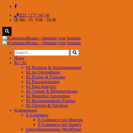
0221 / 177 347 40
Mo - Fr: 9:00 - 18:00
Home
KI / AI
KI Beratung & Implementierung
KI im Unternehmen
KI Pricing & Forecasts
KI Personalisierung
KI Data Analytics
KI Content & Bildgenerierung
KI Marketing Automation
KI Recommendation Engines
KI Chatbots & Voicebots
Kompetenzen
E-Commerce
E-Commerce mit Magento
E-Commerce mit Shopify
Unternehmensseiten (WordPress)