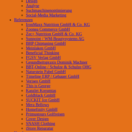
Design
Analyse
Suchmaschinenoptimierung
Social-Media Marketing
Referenzen
IronMaxx Nutrition GmbH & Co. KG
Zoonea Commerce GmbH
Zec+ Nutrition GmbH & Co. KG
Sunpoint / WM-Beautysystems AG
BHP Chiptuning GmbH
Meinlaken GmbH
Beneficial Thinking
FGSV Verlag GmbH
Gesundheitspraxis Dominik Machner
BBT-Online / Schulze & Schulze OHG
Naturstein Pabel GmbH
Timeline ERP / Gebauer GmbH
Veriseo GmbH
This is George
Kanzlei Korumtas
Goldblack GmbH
SUCKIT Ice GmbH
Mera Bellows
Homefinity GmbH
Primustours Golfreisen
Cover Design
SNASH Clothing
iStore Reparatur