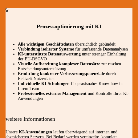
Prozessoptimierung mit KI
Alle wichtigen Geschäftsdaten
übersichtlich gebündelt
Verbindung isolierter Systeme
für umfassende Datenanalysen
KI-unterstützte Datenauswertung
unter strenger Einhaltung
der EU-DSGVO
Visuelle Aufbereitung komplexer Datensätze
zur raschen
Entscheidungsunterstützung
Ermittlung konkreter Verbesserungspotenziale
durch
Echtzeit-Nutzerdaten
Individuelle KI-Schulungen
für praxisnahes Know-how in
Ihrem Team
Professionelles externes Management
und Kontrolle Ihrer KI-
Anwendungen
weitere Informationen
Unsere
KI-Anwendungen
laufen überwiegend auf internen und
abgesicherten Servern. Bei Bedarf werden vereinzelte, komplett