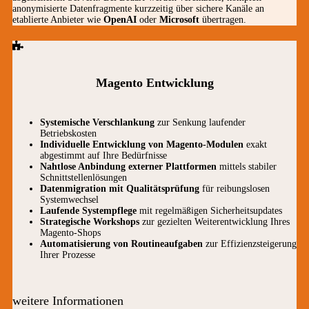
anonymisierte Datenfragmente kurzzeitig über sichere Kanäle an
etablierte Anbieter wie
OpenAI
oder
Microsoft
übertragen.
Magento Entwicklung
Systemische Verschlankung
zur Senkung laufender
Betriebskosten
Individuelle Entwicklung von Magento-Modulen
exakt
abgestimmt auf Ihre Bedürfnisse
Nahtlose Anbindung externer Plattformen
mittels stabiler
Schnittstellenlösungen
Datenmigration mit Qualitätsprüfung
für reibungslosen
Systemwechsel
Laufende Systempflege
mit regelmäßigen Sicherheitsupdates
Strategische Workshops
zur gezielten Weiterentwicklung Ihres
Magento-Shops
Automatisierung von Routineaufgaben
zur Effizienzsteigerung
Ihrer Prozesse
weitere Informationen