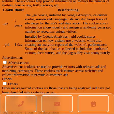
website. These cookies help provide information on metrics the number of
visitors, bounce rate, traffic source, etc.
Cookie
Dauer
Beschreibung
The _ga cookie, installed by Google Analytics, calculates
visitor, session and campaign data and also keeps track of
2
_ga
site usage for the site's analytics report. The cookie stores
years
information anonymously and assigns a randomly generated
number to recognize unique visitors.
Installed by Google Analytics, _gid cookie stores
information on how visitors use a website, while also
_gid
1 day
creating an analytics report of the website's performance.
Some of the data that are collected include the number of
visitors, their source, and the pages they visit anonymously.
Advertisement
Advertisement
Advertisement cookies are used to provide visitors with relevant ads and
marketing campaigns. These cookies track visitors across websites and
collect information to provide customized ads.
Others
Others
Other uncategorized cookies are those that are being analyzed and have not
been classified into a category as yet.
Cookie
Dauer
Beschreibung
_pelocale
1 month
No description
PE_SESSION
No description
registerlocale
1 hour
No description