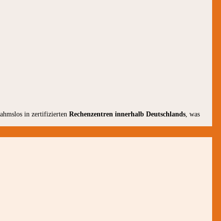
ahmslos in zertifizierten
Rechenzentren innerhalb Deutschlands
, was