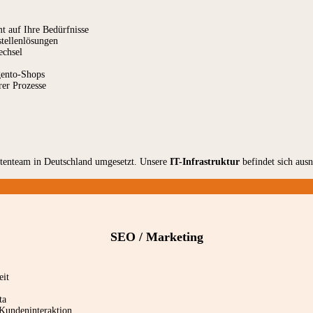
t auf Ihre Bedürfnisse
stellenlösungen
echsel
gento-Shops
rer Prozesse
rtenteam in Deutschland umgesetzt. Unsere
IT-Infrastruktur
befindet sich ausn
SEO / Marketing
eit
ta
 Kundeninteraktion