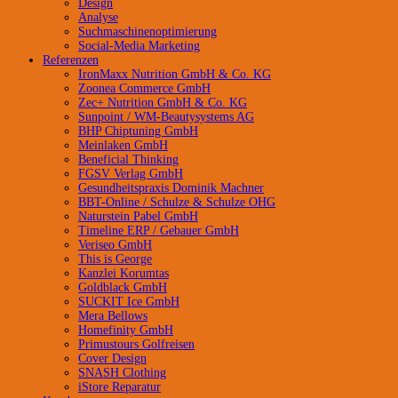
Design
Analyse
Suchmaschinenoptimierung
Social-Media Marketing
Referenzen
IronMaxx Nutrition GmbH & Co. KG
Zoonea Commerce GmbH
Zec+ Nutrition GmbH & Co. KG
Sunpoint / WM-Beautysystems AG
BHP Chiptuning GmbH
Meinlaken GmbH
Beneficial Thinking
FGSV Verlag GmbH
Gesundheitspraxis Dominik Machner
BBT-Online / Schulze & Schulze OHG
Naturstein Pabel GmbH
Timeline ERP / Gebauer GmbH
Veriseo GmbH
This is George
Kanzlei Korumtas
Goldblack GmbH
SUCKIT Ice GmbH
Mera Bellows
Homefinity GmbH
Primustours Golfreisen
Cover Design
SNASH Clothing
iStore Reparatur