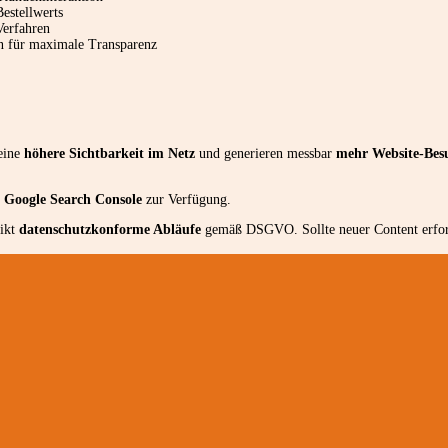
estellwerts
Verfahren
n für maximale Transparenz
 eine
höhere Sichtbarkeit im Netz
und generieren messbar
mehr Website-Bes
e
Google Search Console
zur Verfügung.
rikt
datenschutzkonforme Abläufe
gemäß DSGVO. Sollte neuer Content erforder