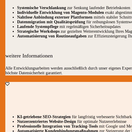
Systemische Verschlankung
zur Senkung laufender Betriebskosten
Individuelle Entwicklung von Magento-Modulen
exakt abgestimm
Nahtlose Anbindung externer Plattformen
mittels stabiler Schnitt
Datenmigration mit Qualitätsprüfung
für reibungslosen Systemw
Laufende Systempflege
mit regelmäßigen Sicherheitsupdates
Strategische Workshops
zur gezielten Weiterentwicklung Ihres Ma
Automatisierung von Routineaufgaben
zur Effizienzsteigerung Ih
weitere Informationen
Alle Entwicklungsarbeiten werden ausschließlich durch unser eigenes Expe
höchste Datensicherheit garantiert.
KI-getriebene SEO-Strategien
für langfristig verbesserte Sichtbark
Nutzerzentriertes Website-Design
für optimale Nutzererlebnisse
Professionelle Integration von Tracking-Tools
mit Google und Me
Automatisierte Kundenbindungsmaßnahmen
zur Steigerung der