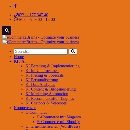
0221 / 177 347 40
Mo - Fr: 9:00 - 18:00
Home
KI / AI
KI Beratung & Implementierung
KI im Unternehmen
KI Pricing & Forecasts
KI Personalisierung
KI Data Analytics
KI Content & Bildgenerierung
KI Marketing Automation
KI Recommendation Engines
KI Chatbots & Voicebots
Kompetenzen
E-Commerce
E-Commerce mit Magento
E-Commerce mit Shopify
Unternehmensseiten (WordPress)