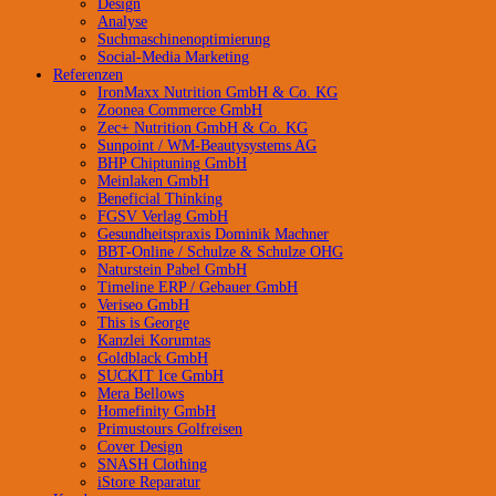
Design
Analyse
Suchmaschinenoptimierung
Social-Media Marketing
Referenzen
IronMaxx Nutrition GmbH & Co. KG
Zoonea Commerce GmbH
Zec+ Nutrition GmbH & Co. KG
Sunpoint / WM-Beautysystems AG
BHP Chiptuning GmbH
Meinlaken GmbH
Beneficial Thinking
FGSV Verlag GmbH
Gesundheitspraxis Dominik Machner
BBT-Online / Schulze & Schulze OHG
Naturstein Pabel GmbH
Timeline ERP / Gebauer GmbH
Veriseo GmbH
This is George
Kanzlei Korumtas
Goldblack GmbH
SUCKIT Ice GmbH
Mera Bellows
Homefinity GmbH
Primustours Golfreisen
Cover Design
SNASH Clothing
iStore Reparatur