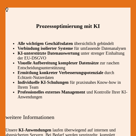
Prozessoptimierung mit KI
Alle wichtigen Geschäftsdaten
übersichtlich gebündelt
Verbindung isolierter Systeme
für umfassende Datenanalysen
KI-unterstützte Datenauswertung
unter strenger Einhaltung
der EU-DSGVO
Visuelle Aufbereitung komplexer Datensätze
zur raschen
Entscheidungsunterstützung
Ermittlung konkreter Verbesserungspotenziale
durch
Echtzeit-Nutzerdaten
Individuelle KI-Schulungen
für praxisnahes Know-how in
Ihrem Team
Professionelles externes Management
und Kontrolle Ihrer KI-
Anwendungen
weitere Informationen
Unsere
KI-Anwendungen
laufen überwiegend auf internen und
abgesicherten Servern. Bei Bedarf werden vereinzelte, komplett