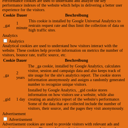
Performance cookies are used to understand and analyze the key
performance indexes of the website which helps in delivering a better user
experience for the visitors.
Cookie
Dauer
Beschreibung
This cookie is installed by Google Universal Analytics to
1
_gat
restrain request rate and thus limit the collection of data on
minute
high traffic sites.
Analytics
Analytics
Analytical cookies are used to understand how visitors interact with the
website. These cookies help provide information on metrics the number of
visitors, bounce rate, traffic source, etc.
Cookie
Dauer
Beschreibung
The _ga cookie, installed by Google Analytics, calculates
visitor, session and campaign data and also keeps track of
2
_ga
site usage for the site's analytics report. The cookie stores
years
information anonymously and assigns a randomly generated
number to recognize unique visitors.
Installed by Google Analytics, _gid cookie stores
information on how visitors use a website, while also
_gid
1 day
creating an analytics report of the website's performance.
Some of the data that are collected include the number of
visitors, their source, and the pages they visit anonymously.
Advertisement
Advertisement
Advertisement cookies are used to provide visitors with relevant ads and