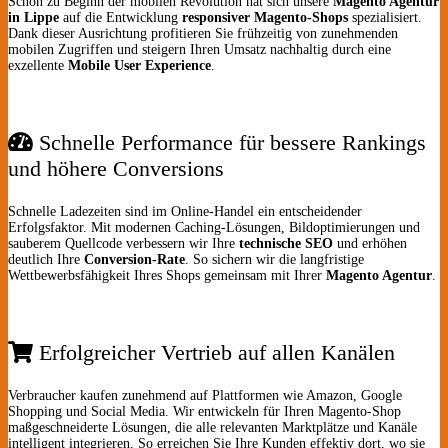
Schon zu Beginn der mobilen Revolution hat sich unsere
Magento Agentur
in Lippe
auf die Entwicklung
responsiver Magento-Shops
spezialisiert.
Dank dieser Ausrichtung profitieren Sie frühzeitig von zunehmenden
mobilen Zugriffen und steigern Ihren Umsatz nachhaltig durch eine
exzellente
Mobile User Experience
.
Schnelle Performance für bessere Rankings
und höhere Conversions
Schnelle Ladezeiten sind im Online-Handel ein entscheidender
Erfolgsfaktor. Mit modernen Caching-Lösungen, Bildoptimierungen und
sauberem Quellcode verbessern wir Ihre
technische SEO
und erhöhen
deutlich Ihre
Conversion-Rate
. So sichern wir die langfristige
Wettbewerbsfähigkeit Ihres Shops gemeinsam mit Ihrer
Magento Agentur
.
Erfolgreicher Vertrieb auf allen Kanälen
Verbraucher kaufen zunehmend auf Plattformen wie Amazon, Google
Shopping und Social Media. Wir entwickeln für Ihren Magento-Shop
maßgeschneiderte Lösungen, die alle relevanten Marktplätze und Kanäle
intelligent integrieren. So erreichen Sie Ihre Kunden effektiv dort, wo sie