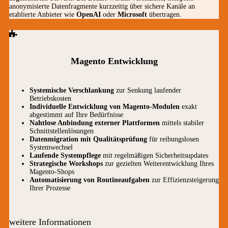
anonymisierte Datenfragmente kurzzeitig über sichere Kanäle an
etablierte Anbieter wie
OpenAI
oder
Microsoft
übertragen.
Magento Entwicklung
Systemische Verschlankung
zur Senkung laufender
Betriebskosten
Individuelle Entwicklung von Magento-Modulen
exakt
abgestimmt auf Ihre Bedürfnisse
Nahtlose Anbindung externer Plattformen
mittels stabiler
Schnittstellenlösungen
Datenmigration mit Qualitätsprüfung
für reibungslosen
Systemwechsel
Laufende Systempflege
mit regelmäßigen Sicherheitsupdates
Strategische Workshops
zur gezielten Weiterentwicklung Ihres
Magento-Shops
Automatisierung von Routineaufgaben
zur Effizienzsteigerung
Ihrer Prozesse
weitere Informationen