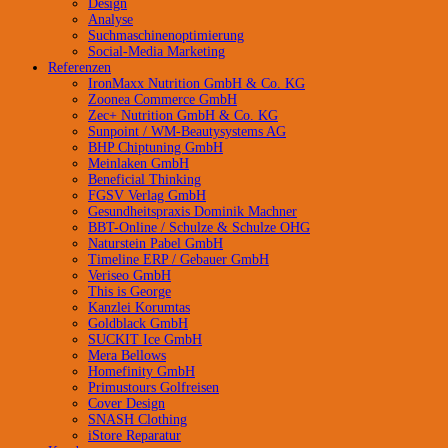
Design
Analyse
Suchmaschinenoptimierung
Social-Media Marketing
Referenzen
IronMaxx Nutrition GmbH & Co. KG
Zoonea Commerce GmbH
Zec+ Nutrition GmbH & Co. KG
Sunpoint / WM-Beautysystems AG
BHP Chiptuning GmbH
Meinlaken GmbH
Beneficial Thinking
FGSV Verlag GmbH
Gesundheitspraxis Dominik Machner
BBT-Online / Schulze & Schulze OHG
Naturstein Pabel GmbH
Timeline ERP / Gebauer GmbH
Veriseo GmbH
This is George
Kanzlei Korumtas
Goldblack GmbH
SUCKIT Ice GmbH
Mera Bellows
Homefinity GmbH
Primustours Golfreisen
Cover Design
SNASH Clothing
iStore Reparatur