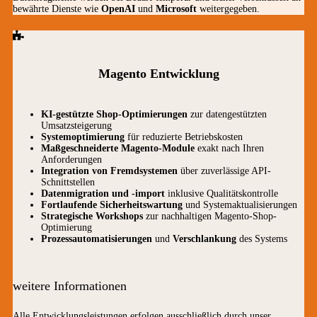
bewährte Dienste wie
OpenAI
und
Microsoft
weitergegeben.
Magento Entwicklung
KI-gestützte Shop-Optimierungen
zur datengestützten
Umsatzsteigerung
Systemoptimierung
für reduzierte Betriebskosten
Maßgeschneiderte Magento-Module
exakt nach Ihren
Anforderungen
Integration von Fremdsystemen
über zuverlässige API-
Schnittstellen
Datenmigration und -import
inklusive Qualitätskontrolle
Fortlaufende Sicherheitswartung
und Systemaktualisierungen
Strategische Workshops
zur nachhaltigen Magento-Shop-
Optimierung
Prozessautomatisierungen
und
Verschlankung
des Systems
weitere Informationen
Alle Entwicklungsleistungen erfolgen ausschließlich durch unser