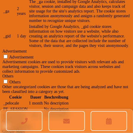
The _ga cookie, installed by Google Analytics, calculates
visitor, session and campaign data and also keeps track of
2
_ga
site usage for the site's analytics report. The cookie stores
years
information anonymously and assigns a randomly generated
number to recognize unique visitors.
Installed by Google Analytics, _gid cookie stores
information on how visitors use a website, while also
_gid
1 day
creating an analytics report of the website's performance.
Some of the data that are collected include the number of
visitors, their source, and the pages they visit anonymously.
Advertisement
Advertisement
Advertisement cookies are used to provide visitors with relevant ads and
marketing campaigns. These cookies track visitors across websites and
collect information to provide customized ads.
Others
Others
Other uncategorized cookies are those that are being analyzed and have not
been classified into a category as yet.
Cookie
Dauer
Beschreibung
_pelocale
1 month
No description
PE_SESSION
No description
registerlocale
1 hour
No description
Google Maps
Google Maps
Google Maps