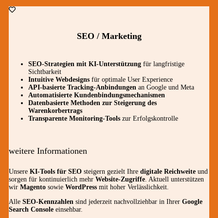
SEO / Marketing
SEO-Strategien mit KI-Unterstützung
für langfristige
Sichtbarkeit
Intuitive Webdesigns
für optimale User Experience
API-basierte Tracking-Anbindungen
an Google und Meta
Automatisierte Kundenbindungsmechanismen
Datenbasierte Methoden zur Steigerung des
Warenkorbertrags
Transparente Monitoring-Tools
zur Erfolgskontrolle
weitere Informationen
Unsere
KI-Tools für SEO
steigern gezielt Ihre
digitale Reichweite
und
sorgen für kontinuierlich mehr
Website-Zugriffe
. Aktuell unterstützen
wir
Magento
sowie
WordPress
mit hoher Verlässlichkeit.
Alle
SEO-Kennzahlen
sind jederzeit nachvollziehbar in Ihrer
Google
Search Console
einsehbar.