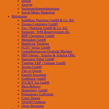
Design
Analyse
Suchmaschinenoptimierung
Social-Media Marketing
Referenzen
IronMaxx Nutrition GmbH & Co. KG
Zoonea Commerce GmbH
Zec+ Nutrition GmbH & Co. KG
Sunpoint / WM-Beautysystems AG
BHP Chiptuning GmbH
Meinlaken GmbH
Beneficial Thinking
FGSV Verlag GmbH
Gesundheitspraxis Dominik Machner
BBT-Online / Schulze & Schulze OHG
Naturstein Pabel GmbH
Timeline ERP / Gebauer GmbH
Veriseo GmbH
This is George
Kanzlei Korumtas
Goldblack GmbH
SUCKIT Ice GmbH
Mera Bellows
Homefinity GmbH
Primustours Golfreisen
Cover Design
SNASH Clothing
iStore Reparatur