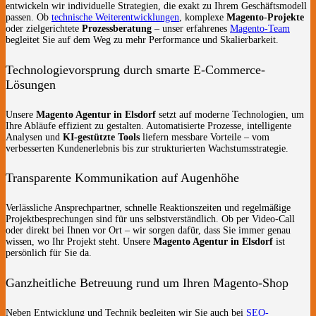
entwickeln wir individuelle Strategien, die exakt zu Ihrem Geschäftsmodell
passen. Ob
technische Weiterentwicklungen
, komplexe
Magento-Projekte
oder zielgerichtete
Prozessberatung
– unser erfahrenes
Magento-Team
begleitet Sie auf dem Weg zu mehr Performance und Skalierbarkeit.
Technologievorsprung durch smarte E-Commerce-
Lösungen
Unsere
Magento Agentur in Elsdorf
setzt auf moderne Technologien, um
Ihre Abläufe effizient zu gestalten. Automatisierte Prozesse, intelligente
Analysen und
KI-gestützte Tools
liefern messbare Vorteile – vom
verbesserten Kundenerlebnis bis zur strukturierten Wachstumsstrategie.
Transparente Kommunikation auf Augenhöhe
Verlässliche Ansprechpartner, schnelle Reaktionszeiten und regelmäßige
Projektbesprechungen sind für uns selbstverständlich. Ob per Video-Call
oder direkt bei Ihnen vor Ort – wir sorgen dafür, dass Sie immer genau
wissen, wo Ihr Projekt steht. Unsere
Magento Agentur in Elsdorf
ist
persönlich für Sie da.
Ganzheitliche Betreuung rund um Ihren Magento-Shop
Neben Entwicklung und Technik begleiten wir Sie auch bei
SEO-