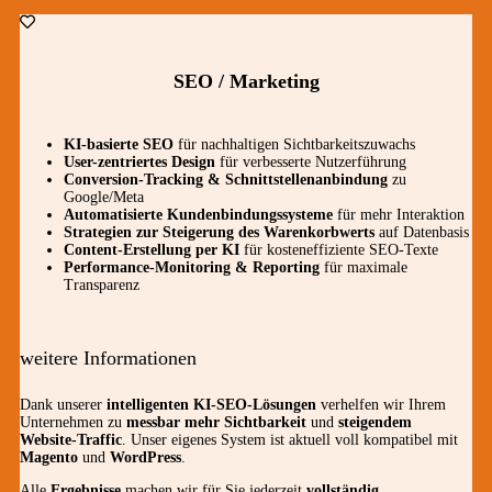
SEO / Marketing
KI-basierte SEO
für nachhaltigen Sichtbarkeitszuwachs
User-zentriertes Design
für verbesserte Nutzerführung
Conversion-Tracking & Schnittstellenanbindung
zu
Google/Meta
Automatisierte Kundenbindungssysteme
für mehr Interaktion
Strategien zur Steigerung des Warenkorbwerts
auf Datenbasis
Content-Erstellung per KI
für kosteneffiziente SEO-Texte
Performance-Monitoring & Reporting
für maximale
Transparenz
weitere Informationen
Dank unserer
intelligenten KI-SEO-Lösungen
verhelfen wir Ihrem
Unternehmen zu
messbar mehr Sichtbarkeit
und
steigendem
Website-Traffic
. Unser eigenes System ist aktuell voll kompatibel mit
Magento
und
WordPress
.
Alle
Ergebnisse
machen wir für Sie jederzeit
vollständig