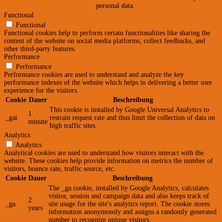
personal data.
Functional
Functional
Functional cookies help to perform certain functionalities like sharing the
content of the website on social media platforms, collect feedbacks, and
other third-party features.
Performance
Performance
Performance cookies are used to understand and analyze the key
performance indexes of the website which helps in delivering a better user
experience for the visitors.
Cookie
Dauer
Beschreibung
This cookie is installed by Google Universal Analytics to
1
_gat
restrain request rate and thus limit the collection of data on
minute
high traffic sites.
Analytics
Analytics
Analytical cookies are used to understand how visitors interact with the
website. These cookies help provide information on metrics the number of
visitors, bounce rate, traffic source, etc.
Cookie
Dauer
Beschreibung
The _ga cookie, installed by Google Analytics, calculates
visitor, session and campaign data and also keeps track of
2
_ga
site usage for the site's analytics report. The cookie stores
years
information anonymously and assigns a randomly generated
number to recognize unique visitors.