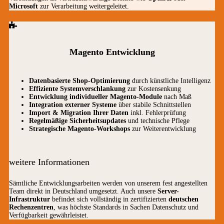
Microsoft
zur Verarbeitung weitergeleitet.
Magento Entwicklung
Datenbasierte Shop-Optimierung
durch künstliche Intelligenz
Effiziente Systemverschlankung
zur Kostensenkung
Entwicklung individueller Magento-Module
nach Maß
Integration externer Systeme
über stabile Schnittstellen
Import & Migration Ihrer Daten
inkl. Fehlerprüfung
Regelmäßige Sicherheitsupdates
und technische Pflege
Strategische Magento-Workshops
zur Weiterentwicklung
weitere Informationen
Sämtliche Entwicklungsarbeiten werden von unserem fest angestellten
Team direkt in Deutschland umgesetzt. Auch unsere
Server-
Infrastruktur
befindet sich vollständig in zertifizierten
deutschen
Rechenzentren
, was höchste Standards in Sachen Datenschutz und
Verfügbarkeit gewährleistet.