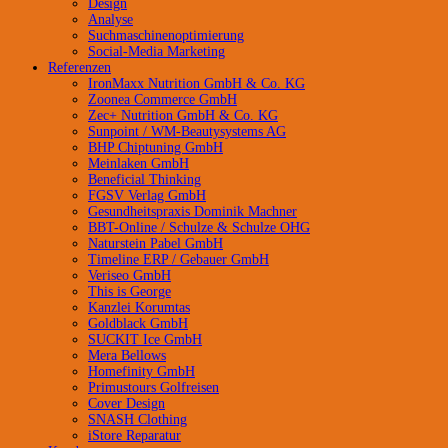
Design
Analyse
Suchmaschinenoptimierung
Social-Media Marketing
Referenzen
IronMaxx Nutrition GmbH & Co. KG
Zoonea Commerce GmbH
Zec+ Nutrition GmbH & Co. KG
Sunpoint / WM-Beautysystems AG
BHP Chiptuning GmbH
Meinlaken GmbH
Beneficial Thinking
FGSV Verlag GmbH
Gesundheitspraxis Dominik Machner
BBT-Online / Schulze & Schulze OHG
Naturstein Pabel GmbH
Timeline ERP / Gebauer GmbH
Veriseo GmbH
This is George
Kanzlei Korumtas
Goldblack GmbH
SUCKIT Ice GmbH
Mera Bellows
Homefinity GmbH
Primustours Golfreisen
Cover Design
SNASH Clothing
iStore Reparatur