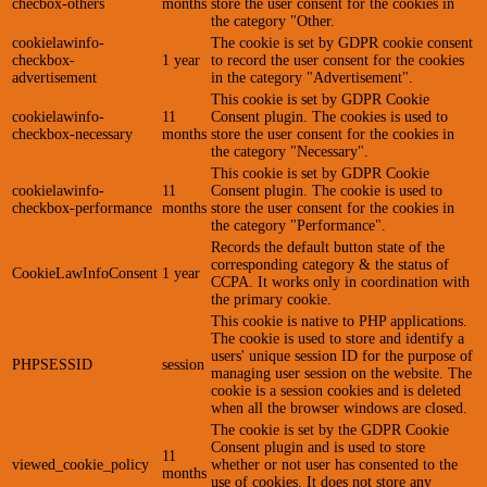
checbox-others
months
store the user consent for the cookies in
the category "Other.
cookielawinfo-
The cookie is set by GDPR cookie consent
checkbox-
1 year
to record the user consent for the cookies
advertisement
in the category "Advertisement".
This cookie is set by GDPR Cookie
cookielawinfo-
11
Consent plugin. The cookies is used to
checkbox-necessary
months
store the user consent for the cookies in
the category "Necessary".
This cookie is set by GDPR Cookie
cookielawinfo-
11
Consent plugin. The cookie is used to
checkbox-performance
months
store the user consent for the cookies in
the category "Performance".
Records the default button state of the
corresponding category & the status of
CookieLawInfoConsent
1 year
CCPA. It works only in coordination with
the primary cookie.
This cookie is native to PHP applications.
The cookie is used to store and identify a
users' unique session ID for the purpose of
PHPSESSID
session
managing user session on the website. The
cookie is a session cookies and is deleted
when all the browser windows are closed.
The cookie is set by the GDPR Cookie
Consent plugin and is used to store
11
viewed_cookie_policy
whether or not user has consented to the
months
use of cookies. It does not store any