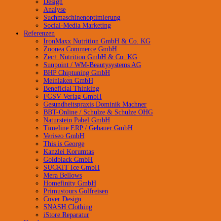
Design
Analyse
Suchmaschinenoptimierung
Social-Media Marketing
Referenzen
IronMaxx Nutrition GmbH & Co. KG
Zoonea Commerce GmbH
Zec+ Nutrition GmbH & Co. KG
Sunpoint / WM-Beautysystems AG
BHP Chiptuning GmbH
Meinlaken GmbH
Beneficial Thinking
FGSV Verlag GmbH
Gesundheitspraxis Dominik Machner
BBT-Online / Schulze & Schulze OHG
Naturstein Pabel GmbH
Timeline ERP / Gebauer GmbH
Veriseo GmbH
This is George
Kanzlei Korumtas
Goldblack GmbH
SUCKIT Ice GmbH
Mera Bellows
Homefinity GmbH
Primustours Golfreisen
Cover Design
SNASH Clothing
iStore Reparatur