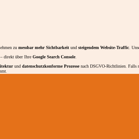
rnehmen zu
messbar mehr Sichtbarkeit
und
steigendem Website-Traffic
. Uns
– direkt über Ihre
Google Search Console
.
itektur
und
datenschutzkonforme Prozesse
nach DSGVO-Richtlinien. Falls ne
mmt.