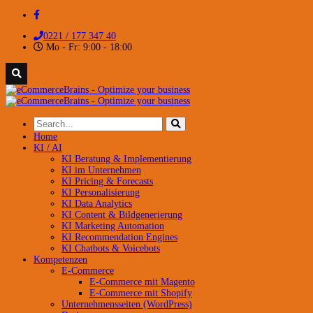
0221 / 177 347 40
Mo - Fr: 9:00 - 18:00
Home
KI / AI
KI Beratung & Implementierung
KI im Unternehmen
KI Pricing & Forecasts
KI Personalisierung
KI Data Analytics
KI Content & Bildgenerierung
KI Marketing Automation
KI Recommendation Engines
KI Chatbots & Voicebots
Kompetenzen
E-Commerce
E-Commerce mit Magento
E-Commerce mit Shopify
Unternehmensseiten (WordPress)