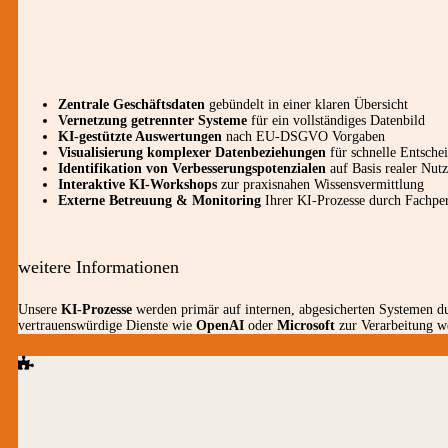
Zentrale Geschäftsdaten
gebündelt in einer klaren Übersicht
Vernetzung getrennter Systeme
für ein vollständiges Datenbild
KI-gestützte Auswertungen
nach EU-DSGVO Vorgaben
Visualisierung komplexer Datenbeziehungen
für schnelle Entsche
Identifikation von Verbesserungspotenzialen
auf Basis realer Nut
Interaktive KI-Workshops
zur praxisnahen Wissensvermittlung
Externe Betreuung & Monitoring
Ihrer KI-Prozesse durch Fachpe
weitere Informationen
Unsere
KI-Prozesse
werden primär auf internen, abgesicherten Systemen dur
vertrauenswürdige Dienste wie
OpenAI
oder
Microsoft
zur Verarbeitung we