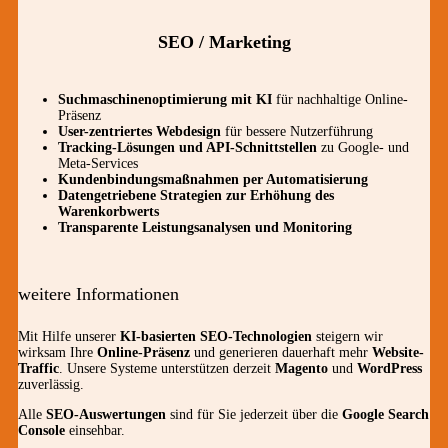
SEO / Marketing
Suchmaschinenoptimierung mit KI
für nachhaltige Online-
Präsenz
User-zentriertes Webdesign
für bessere Nutzerführung
Tracking-Lösungen und API-Schnittstellen
zu Google- und
Meta-Services
Kundenbindungsmaßnahmen per Automatisierung
Datengetriebene Strategien zur Erhöhung des
Warenkorbwerts
Transparente Leistungsanalysen und Monitoring
weitere Informationen
Mit Hilfe unserer
KI-basierten SEO-Technologien
steigern wir
wirksam Ihre
Online-Präsenz
und generieren dauerhaft mehr
Website-
Traffic
. Unsere Systeme unterstützen derzeit
Magento
und
WordPress
zuverlässig.
Alle
SEO-Auswertungen
sind für Sie jederzeit über die
Google Search
Console
einsehbar.