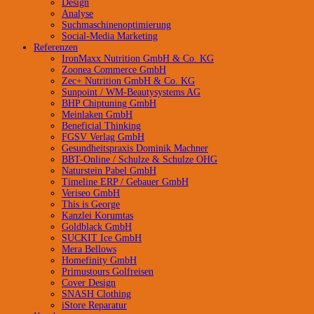
Design
Analyse
Suchmaschinenoptimierung
Social-Media Marketing
Referenzen
IronMaxx Nutrition GmbH & Co. KG
Zoonea Commerce GmbH
Zec+ Nutrition GmbH & Co. KG
Sunpoint / WM-Beautysystems AG
BHP Chiptuning GmbH
Meinlaken GmbH
Beneficial Thinking
FGSV Verlag GmbH
Gesundheitspraxis Dominik Machner
BBT-Online / Schulze & Schulze OHG
Naturstein Pabel GmbH
Timeline ERP / Gebauer GmbH
Veriseo GmbH
This is George
Kanzlei Korumtas
Goldblack GmbH
SUCKIT Ice GmbH
Mera Bellows
Homefinity GmbH
Primustours Golfreisen
Cover Design
SNASH Clothing
iStore Reparatur