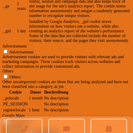
visitor, session and campaign data and also keeps track of
2
_ga
site usage for the site's analytics report. The cookie stores
years
information anonymously and assigns a randomly generated
number to recognize unique visitors.
Installed by Google Analytics, _gid cookie stores
information on how visitors use a website, while also
_gid
1 day
creating an analytics report of the website's performance.
Some of the data that are collected include the number of
visitors, their source, and the pages they visit anonymously.
Advertisement
Advertisement
Advertisement cookies are used to provide visitors with relevant ads and
marketing campaigns. These cookies track visitors across websites and
collect information to provide customized ads.
Others
Others
Other uncategorized cookies are those that are being analyzed and have not
been classified into a category as yet.
Cookie
Dauer
Beschreibung
_pelocale
1 month
No description
PE_SESSION
No description
registerlocale
1 hour
No description
Google Maps
Google Maps
Google Maps
SPEICHERN & AKZEPTIEREN