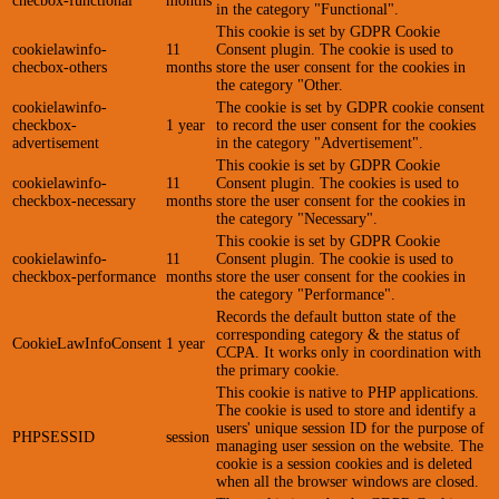
checbox-functional
months
in the category "Functional".
This cookie is set by GDPR Cookie
cookielawinfo-
11
Consent plugin. The cookie is used to
checbox-others
months
store the user consent for the cookies in
the category "Other.
cookielawinfo-
The cookie is set by GDPR cookie consent
checkbox-
1 year
to record the user consent for the cookies
advertisement
in the category "Advertisement".
This cookie is set by GDPR Cookie
cookielawinfo-
11
Consent plugin. The cookies is used to
checkbox-necessary
months
store the user consent for the cookies in
the category "Necessary".
This cookie is set by GDPR Cookie
cookielawinfo-
11
Consent plugin. The cookie is used to
checkbox-performance
months
store the user consent for the cookies in
the category "Performance".
Records the default button state of the
corresponding category & the status of
CookieLawInfoConsent
1 year
CCPA. It works only in coordination with
the primary cookie.
This cookie is native to PHP applications.
The cookie is used to store and identify a
users' unique session ID for the purpose of
PHPSESSID
session
managing user session on the website. The
cookie is a session cookies and is deleted
when all the browser windows are closed.