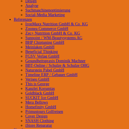
Design
Analyse
Suchmaschinenoptimierung
Social-Media Marketing
Referenzen
IronMaxx Nutrition GmbH & Co. KG
Zoonea Commerce GmbH
Zec+ Nutrition GmbH & Co. KG
Sunpoint / WM-Beautysystems AG
BHP Chiptuning GmbH
Meinlaken GmbH
Beneficial Thinking
FGSV Verlag GmbH
Gesundheitspraxis Dominik Machner
BBT-Online / Schulze & Schulze OHG
Naturstein Pabel GmbH
Timeline ERP / Gebauer GmbH
Veriseo GmbH
This is George
Kanzlei Korumtas
Goldblack GmbH
SUCKIT Ice GmbH
Mera Bellows
Homefinity GmbH
Primustours Golfreisen
Cover Design
SNASH Clothing
iStore Reparatur