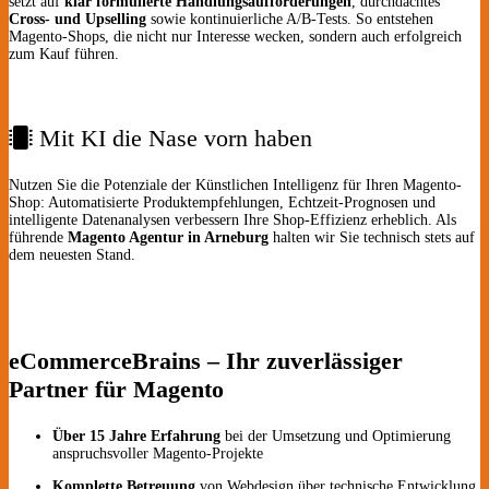
setzt auf
klar formulierte Handlungsaufforderungen
, durchdachtes
Cross- und Upselling
sowie kontinuierliche A/B-Tests. So entstehen
Magento-Shops, die nicht nur Interesse wecken, sondern auch erfolgreich
zum Kauf führen.
Mit KI die Nase vorn haben
Nutzen Sie die Potenziale der Künstlichen Intelligenz für Ihren Magento-
Shop: Automatisierte Produktempfehlungen, Echtzeit-Prognosen und
intelligente Datenanalysen verbessern Ihre Shop-Effizienz erheblich. Als
führende
Magento Agentur in Arneburg
halten wir Sie technisch stets auf
dem neuesten Stand.
eCommerceBrains – Ihr zuverlässiger
Partner für Magento
Über 15 Jahre Erfahrung
bei der Umsetzung und Optimierung
anspruchsvoller Magento-Projekte
Komplette Betreuung
von Webdesign über technische Entwicklung