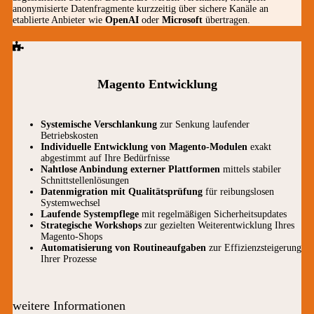
anonymisierte Datenfragmente kurzzeitig über sichere Kanäle an
etablierte Anbieter wie
OpenAI
oder
Microsoft
übertragen.
Magento Entwicklung
Systemische Verschlankung
zur Senkung laufender
Betriebskosten
Individuelle Entwicklung von Magento-Modulen
exakt
abgestimmt auf Ihre Bedürfnisse
Nahtlose Anbindung externer Plattformen
mittels stabiler
Schnittstellenlösungen
Datenmigration mit Qualitätsprüfung
für reibungslosen
Systemwechsel
Laufende Systempflege
mit regelmäßigen Sicherheitsupdates
Strategische Workshops
zur gezielten Weiterentwicklung Ihres
Magento-Shops
Automatisierung von Routineaufgaben
zur Effizienzsteigerung
Ihrer Prozesse
weitere Informationen