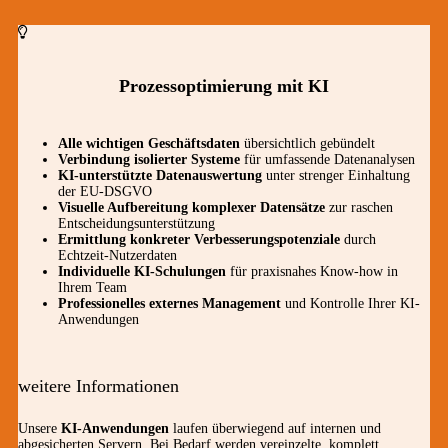
Prozessoptimierung mit KI
Alle wichtigen Geschäftsdaten
übersichtlich gebündelt
Verbindung isolierter Systeme
für umfassende Datenanalysen
KI-unterstützte Datenauswertung
unter strenger Einhaltung
der EU-DSGVO
Visuelle Aufbereitung komplexer Datensätze
zur raschen
Entscheidungsunterstützung
Ermittlung konkreter Verbesserungspotenziale
durch
Echtzeit-Nutzerdaten
Individuelle KI-Schulungen
für praxisnahes Know-how in
Ihrem Team
Professionelles externes Management
und Kontrolle Ihrer KI-
Anwendungen
weitere Informationen
Unsere
KI-Anwendungen
laufen überwiegend auf internen und
abgesicherten Servern. Bei Bedarf werden vereinzelte, komplett