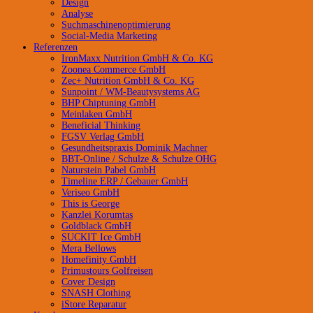
Design
Analyse
Suchmaschinenoptimierung
Social-Media Marketing
Referenzen
IronMaxx Nutrition GmbH & Co. KG
Zoonea Commerce GmbH
Zec+ Nutrition GmbH & Co. KG
Sunpoint / WM-Beautysystems AG
BHP Chiptuning GmbH
Meinlaken GmbH
Beneficial Thinking
FGSV Verlag GmbH
Gesundheitspraxis Dominik Machner
BBT-Online / Schulze & Schulze OHG
Naturstein Pabel GmbH
Timeline ERP / Gebauer GmbH
Veriseo GmbH
This is George
Kanzlei Korumtas
Goldblack GmbH
SUCKIT Ice GmbH
Mera Bellows
Homefinity GmbH
Primustours Golfreisen
Cover Design
SNASH Clothing
iStore Reparatur