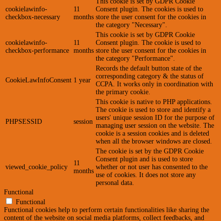
This cookie is set by GDPR Cookie
cookielawinfo-
11
Consent plugin. The cookies is used to
checkbox-necessary
months
store the user consent for the cookies in
the category "Necessary".
This cookie is set by GDPR Cookie
cookielawinfo-
11
Consent plugin. The cookie is used to
checkbox-performance
months
store the user consent for the cookies in
the category "Performance".
Records the default button state of the
corresponding category & the status of
CookieLawInfoConsent
1 year
CCPA. It works only in coordination with
the primary cookie.
This cookie is native to PHP applications.
The cookie is used to store and identify a
users' unique session ID for the purpose of
PHPSESSID
session
managing user session on the website. The
cookie is a session cookies and is deleted
when all the browser windows are closed.
The cookie is set by the GDPR Cookie
Consent plugin and is used to store
11
viewed_cookie_policy
whether or not user has consented to the
months
use of cookies. It does not store any
personal data.
Functional
Functional
Functional cookies help to perform certain functionalities like sharing the
content of the website on social media platforms, collect feedbacks, and