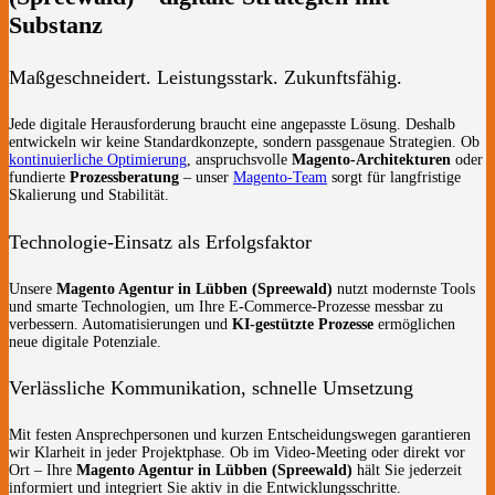
Substanz
Maßgeschneidert. Leistungsstark. Zukunftsfähig.
Jede digitale Herausforderung braucht eine angepasste Lösung. Deshalb
entwickeln wir keine Standardkonzepte, sondern passgenaue Strategien. Ob
kontinuierliche Optimierung
, anspruchsvolle
Magento-Architekturen
oder
fundierte
Prozessberatung
– unser
Magento-Team
sorgt für langfristige
Skalierung und Stabilität.
Technologie-Einsatz als Erfolgsfaktor
Unsere
Magento Agentur in Lübben (Spreewald)
nutzt modernste Tools
und smarte Technologien, um Ihre E-Commerce-Prozesse messbar zu
verbessern. Automatisierungen und
KI-gestützte Prozesse
ermöglichen
neue digitale Potenziale.
Verlässliche Kommunikation, schnelle Umsetzung
Mit festen Ansprechpersonen und kurzen Entscheidungswegen garantieren
wir Klarheit in jeder Projektphase. Ob im Video-Meeting oder direkt vor
Ort – Ihre
Magento Agentur in Lübben (Spreewald)
hält Sie jederzeit
informiert und integriert Sie aktiv in die Entwicklungsschritte.