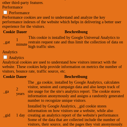
other third-party features.
Performance
Performance
Performance cookies are used to understand and analyze the key
performance indexes of the website which helps in delivering a better user
experience for the visitors.
Cookie
Dauer
Beschreibung
This cookie is installed by Google Universal Analytics to
1
_gat
restrain request rate and thus limit the collection of data on
minute
high traffic sites.
Analytics
Analytics
Analytical cookies are used to understand how visitors interact with the
website. These cookies help provide information on metrics the number of
visitors, bounce rate, traffic source, etc.
Cookie
Dauer
Beschreibung
The _ga cookie, installed by Google Analytics, calculates
visitor, session and campaign data and also keeps track of
2
_ga
site usage for the site's analytics report. The cookie stores
years
information anonymously and assigns a randomly generated
number to recognize unique visitors.
Installed by Google Analytics, _gid cookie stores
information on how visitors use a website, while also
_gid
1 day
creating an analytics report of the website's performance.
Some of the data that are collected include the number of
visitors, their source, and the pages they visit anonymously.