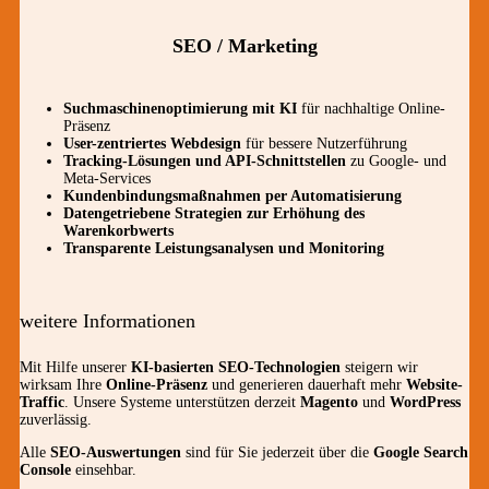
SEO / Marketing
Suchmaschinenoptimierung mit KI
für nachhaltige Online-
Präsenz
User-zentriertes Webdesign
für bessere Nutzerführung
Tracking-Lösungen und API-Schnittstellen
zu Google- und
Meta-Services
Kundenbindungsmaßnahmen per Automatisierung
Datengetriebene Strategien zur Erhöhung des
Warenkorbwerts
Transparente Leistungsanalysen und Monitoring
weitere Informationen
Mit Hilfe unserer
KI-basierten SEO-Technologien
steigern wir
wirksam Ihre
Online-Präsenz
und generieren dauerhaft mehr
Website-
Traffic
. Unsere Systeme unterstützen derzeit
Magento
und
WordPress
zuverlässig.
Alle
SEO-Auswertungen
sind für Sie jederzeit über die
Google Search
Console
einsehbar.